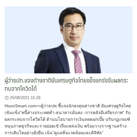
ผู้ว่าธปท.แจงต่างชาติยันเศรษฐกิจไทยแข็งแกร่งรับผลกระ
ทบจากโควิดได้
25/08/2021 15:29
HoonSmart.com>>ผู้ว่าธปท.ชี้แจงนักลงทุนต่างชาติ ยันเศรษฐกิจไทย
เข้มแข็ง”หนี้ต่างประเทศต่ำ-ธนาคารมั่นคง -การคลังมีเสถียรภาพ” รับ
ผลกระทบจากโควิดได้ ด้านนโยบายการเงินลดดอกเบี้ย ปรับกฎเกณฑ์
หนุนภาคธุรกิจและรายย่อยเข้าถึงแหล่งเงิน พร้อมวางรากฐานสร้าง
การเติบโตอย่างยั่งยืน เน้น”ดูแลสิ่งแวดล้อมและดิจิทัล”