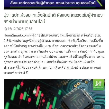
ผู้ว่า ธปท.ห่วงบาทแข็งผิดปกติ สั่งแบงก์ตรวจเข้มผู้ค้าทอง-
ชงหน่วยงานคุมออนไลน์
16/12/2025 17:35
HoonSmart.com>>ผู้ว่าธปท.ห่วงเงินบาทแข็งค่ามาก ครึ่งเดือนธ.ค.
2.5% พบต้นเหตุหนึ่งกลุ่มผู้ค้าทองขายดอลลาร์ เพื่อซื้อเงินบาทเพิ่มขึ้น
อย่างมีนัยสำคัญ บางช่วงถึง 20% สั่งธนาคารพาณิชย์ตรวจสอบเข้ม
งวดเอกสารธุรกรรม หารือคลัง ขอหน่วยงานที่เหมาะสมเข้ากำกับดูแล
ธุรกิจทองคำ โดยเฉพาะออนไลน์ผ่านแพลตฟอร์มที่ใหญ่ขึ้นมาก ตรวจ
ธุรกรรมขายเงินตราต่างประเทศเพื่อซื้อเงินบาท ป้องกันเงินเข้า
ประเทศที่ไม่พึงประสงค์ ด้านนายกฯสั่งคลัง-พาณิชย์-ธปท.หาทางแก้
บาทแข็งกว่า 4 ปี