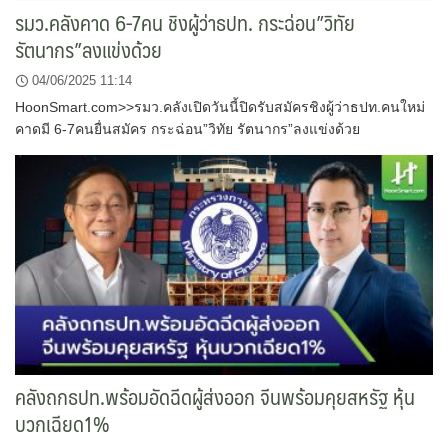
รมว.คลังคาด 6-7คน ชิงผู้ว่าธปท. กระฉ่อน”วิทัย
รัตนากร”ลงแข่งด้วย
04/06/2025 11:14
HoonSmart.com>>รมว.คลังเปิดวันนี้ปิดรับสมัครชิงผู้ว่าธปท.คนใหม่
คาดมี 6-7คนยื่นสมัคร กระฉ่อน”วิทัย รัตนากร”ลงแข่งด้วย
คลังถกธปท.พร้อมอัดฉีดผู้ส่งออก จีนพร้อมคุยสหรัฐ หุ้น
บวกเฉียด1%