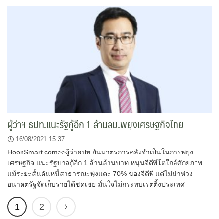
ผู้ว่าฯ ธปท.แนะรัฐกู้อีก 1 ล้านลบ.พยุงเศรษฐกิจไทย
16/08/2021 15:37
HoonSmart.com>>ผู้ว่าธปท.ยันมาตรการคลังจำเป็นในการพยุง
เศรษฐกิจ แนะรัฐบาลกู้อีก 1 ล้านล้านบาท หนุนจีดีพีโตใกล้ศักยภาพ
แม้ระยะสั้นดันหนี้สาธารณะพุ่งแตะ 70% ของจีดีพี แต่ไม่น่าห่วง
อนาคตรัฐจัดเก็บรายได้ชดเชย มั่นใจไม่กระทบเรตติ้งประเทศ
1
2