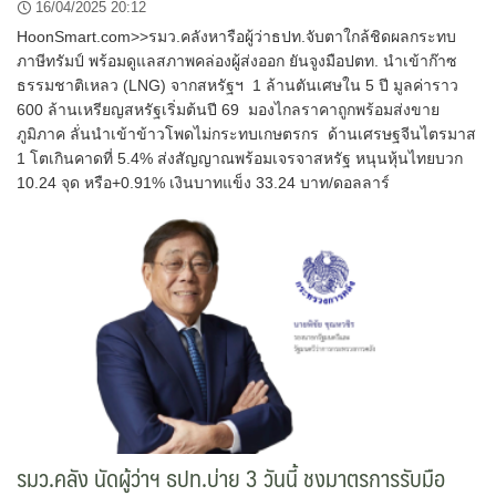
16/04/2025 20:12
HoonSmart.com>>รมว.คลังหารือผู้ว่าธปท.จับตาใกล้ชิดผลกระทบ
ภาษีทรัมป์ พร้อมดูแลสภาพคล่องผู้ส่งออก ยันจูงมือปตท. นำเข้าก๊าซ
ธรรมชาติเหลว (LNG) จากสหรัฐฯ 1 ล้านตันเศษใน 5 ปี มูลค่าราว
600 ล้านเหรียญสหรัฐเริ่มต้นปี 69 มองไกลราคาถูกพร้อมส่งขาย
ภูมิภาค ลั่นนำเข้าข้าวโพดไม่กระทบเกษตรกร ด้านเศรษฐจีนไตรมาส
1 โตเกินคาดที่ 5.4% ส่งสัญญาณพร้อมเจรจาสหรัฐ หนุนหุ้นไทยบวก
10.24 จุด หรือ+0.91% เงินบาทแข็ง 33.24 บาท/ดอลลาร์
รมว.คลัง นัดผู้ว่าฯ ธปท.บ่าย 3 วันนี้ ชงมาตรการรับมือ