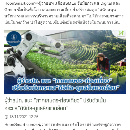
HoonSmart.com>>ผู้ว่าธปท .เตือนSMEs รับมือกระแส Digital และ
Green ซึ่งเป็นทั้งโอกาสและความเสี่ยง ย้ำสร้างสมดุล “สนับสนุน
นวัตกรรมและการบริหารความเสี่ยงที่จะตามมา”ไม่ให้กระทบภาคการ
เงินในวงกว้าง นำไปสู่ความเข้มแข็งมั่นคงที่แท้จริงในระบบการเงิน
ผู้ว่าธปท. แนะ ”ภาคเกษตร-ท่องเที่ยว” ปรับตัวเน้น
กระแส”ดิจิทัล-ดูแลสิ่งแวดล้อม”
18/11/2021 12:26
HoonSmart.com>>ผู้ว่าการธปท.แนะปรับโครงสร้างเศรษฐกิจ”ภาค