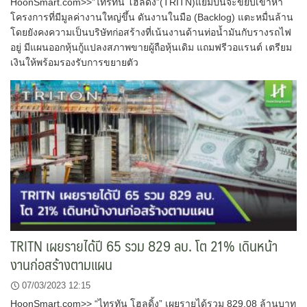
HoonSmart.com>>”ไทรทัน โฮลดิ้ง”(TRITN)แย้มปีนี้จะขยับเข้าหา
โครงการที่มีมูลค่างานใหญ่ขึ้น ดันงานในมือ (Backlog) แตะหมื่นล้าน
โดยยังคงความเป็นบริษัทก่อสร้างที่เน้นงานด้านท่อน้ำมันกับรางรถไฟ
อยู่ มีแผนออกหุ้นกู้แปลงสภาพขายผู้ถือหุ้นเดิม แถมฟรีวอแรนต์ เตรียม
เงินให้พร้อมรองรับการขยายตัว
TRITN เผยรายได้ปี 65 รวม 829 ลบ. โต 21% เดินหน้า
งานก่อสร้างตามแผน
07/03/2023 12:15
HoonSmart.com>> “ไทรทัน โฮลดิ้ง” เผยรายได้รวม 829.08 ล้านบาท