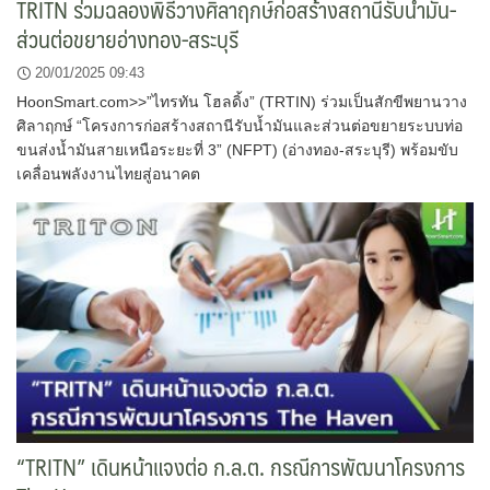
TRITN ร่วมฉลองพิธีวางศิลาฤกษ์ก่อสร้างสถานีรับน้ำมัน-
ส่วนต่อขยายอ่างทอง-สระบุรี
20/01/2025 09:43
HoonSmart.com>>”ไทรทัน โฮลดิ้ง” (TRTIN) ร่วมเป็นสักขีพยานวาง
ศิลาฤกษ์ “โครงการก่อสร้างสถานีรับน้ำมันและส่วนต่อขยายระบบท่อ
ขนส่งน้ำมันสายเหนือระยะที่ 3” (NFPT) (อ่างทอง-สระบุรี) พร้อมขับ
เคลื่อนพลังงานไทยสู่อนาคต
“TRITN” เดินหน้าแจงต่อ ก.ล.ต. กรณีการพัฒนาโครงการ