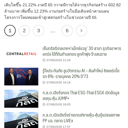
เติบโตขึ้น 21.22% งวดปี 65 กวาดมีรายได้จากธุรกิจก่อสร้าง 602.82
ล้านบาท เพิ่มขึ้น 12.23% งานก่อสร้างในมือเดินหน้าตามแผน
โครงการใหม่ทยอยเข้าสู่เฟสก่อสร้างในช่วงปลายปี 65
1
2
3
…
6
เซ็นทรัลรีเทลเทคฯ’แม็กซ์แวลู’ 30 สาขา ธุรกิจอาหาร
แกร่ง ได้ที่ดินทำเลทอง ลูกค้าพุ่ง 9 แสนราย
07/08/2026 21:29
รู้ใจประกันภัย ชูนวัตกรรม AI – สินค้าใหม่ ชิงแชร์เบี้ย
รถ 6% -รายบุคคล 20% ปี’73
07/08/2026 18:18
ก.ล.ต.เฮียริ่งกอง Thai ESG-Thai ESGX เปิดข้อมูล
ลงทุน หุ้น JUMP+
07/08/2026 18:05
ก.ล.ต.เปิดเฮียริ่งร่างเกณฑ์ขายหุ้น-หุ้นกู้แปลงสภาพ
PP บจ. ตลาด LiVEx
07/08/2026 17:57