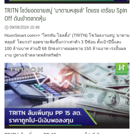
TRITN โชว์ยอดขายสบู่ ‘มาดามหลุยส์’ โตแรง เตรียม Spin
Off ดันเข้าตลาดหุ้น
09/09/2024 10:48
HoonSmart.com>> “ไทรทัน โฮลดิ้ง” (TRITN) โชว์ผลงานสบู่ ‘มาดาม
หลุยส์’ โตแรง!! ยอดขายเพิ่มขึ้นกว่าเท่าตัว 3 ปีซ้อน ตั้งเป้าปีนี้แตะ
100 ล้านบาท ส่วนปี 68 ปักธงกวาดยอดขาย 150 ล้านบาท เร่งปั้นผล
งาน ปูทางเข้าตลาดหลักทรัพย์ฯ