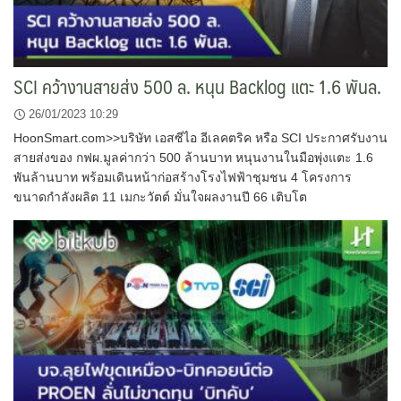
SCI คว้างานสายส่ง 500 ล. หนุน Backlog แตะ 1.6 พันล.
26/01/2023 10:29
HoonSmart.com>>บริษัท เอสซีไอ อีเลคตริค หรือ SCI ประกาศรับงาน
สายส่งของ กฟผ.มูลค่ากว่า 500 ล้านบาท หนุนงานในมือพุ่งแตะ 1.6
พันล้านบาท พร้อมเดินหน้าก่อสร้างโรงไฟฟ้าชุมชน 4 โครงการ
ขนาดกำลังผลิต 11 เมกะวัตต์ มั่นใจผลงานปี 66 เติบโต