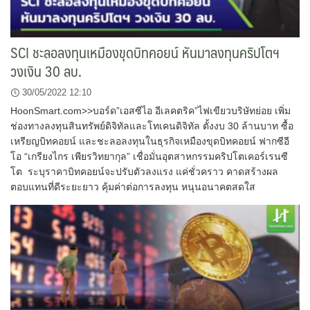
SCI ชะลอลงทุนเหมืองขุดบิทคอยน์ หันมาลงทุนคริปโตฯ
วงเงิน 30 ลบ.
30/05/2022 12:10
HoonSmart.com>>บอร์ด”เอสซีไอ อีเลคตริค”ไฟเขียวบริษัทย่อย เพิ่ม
ช่องทางลงทุนสินทรัพย์ดิจิทัลและโทเคนดิจิทัล ตั้งงบ 30 ล้านบาท ซื้อ
เหรียญบิทคอยน์ และชะลอลงทุนในธุรกิจเหมืองขุดบิทคอยน์ ฟากซีอี
โอ “เกรียงไกร เพียรวิทยากุล” เชื่อมั่นอุตสาหกรรมคริปโตเคอร์เรนซี
โต ระบุราคาบิทคอยน์จะปรับตัวลงแรง แค่ชั่วคราว คาดสร้างผล
ตอบแทนที่ดีระยะยาว คุ้มค่าต่อการลงทุน หนุนอนาคตสดใส