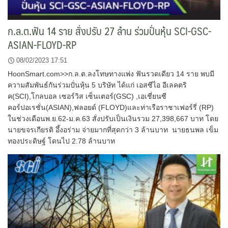
ก.ล.ต.ฟัน 14 ราย สั่งปรับ 27 ล้าน ร่วมปั่นหุ้น SCI-GSC-
ASIAN-FLOYD-RP
08/02/2023 17:51
HoonSmart.com>>ก.ล.ต.ลงโทษทางแพ่ง ฟันรวดเดียว 14 ราย พบมี
ความสัมพันธ์กันร่วมปั่นหุ้น 5 บริษัท ได้แก่ เอสซีไอ อีเลคตริ
ค(SCI),โกลบอล เซอร์วิส เซ็นเตอร์(GSC) ,เอเชี่ยนซี
คอร์ปอเรชั่น(ASIAN),ฟลอยด์ (FLOYD)และท่าเรือราชาเฟอร์รี่ (RP)
ในช่วงเดือนพ.ย.62-ม.ค.63 สั่งปรับเป็นเงินรวม 27,398,667 บาท โดย
นายขจรเกียรติ อึ้งอร่าม จ่ายมากที่สุดกว่า 3 ล้านบาท นายธนพล เข็ม
ทองประดิษฐ์ โดนไป 2.78 ล้านบาท