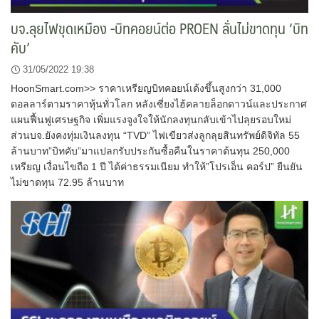
บจ.ลุยไฟขุดเหมือง -บิทคอยน์ต่อ PROEN ลั่นไม่ขาดทุน ‘บิท
คับ’
31/05/2022 19:38
HoonSmart.com>> ราคาเหรียญบิทคอยน์เด้งขึ้นสูงกว่า 31,000
ดอลลาร์ตามราคาหุ้นทั่วโลก หลังเซี่ยงไฮ้คลายล็อกดาวน์และประกาศ
แผนฟื้นฟูเศรษฐกิจ เพิ่มแรงจูงใจให้นักลงทุนกลับเข้าไปลุยรอบใหม่
ส่วนบจ.ยังคงทุ่มเงินลงทุน “TVD” ไฟเขียวส่งลูกลุยสินทรัพย์ดิจิทัล 55
ล้านบาท”บิทคับ”มาแปลกรับประกันซื้อคืนในราคาต้นทุน 250,000
เหรียญ เงื่อนไขถือ 1 ปี ได้ค่าธรรมเนียม ทำให้”โปรเอ็น คอร์ป” ยืนยัน
ไม่ขาดทุน 72.95 ล้านบาท