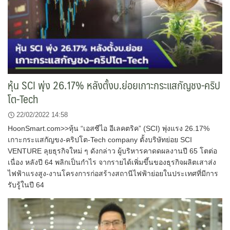
หุ้น SCI พุ่ง 26.17% หลังตั้งบ.ย่อยเกาะกระแสกัญชง-คริป
โต-Tech
22/02/2022 14:58
HoonSmart.com>>หุ้น “เอสซีไอ อีเลคตริค” (SCI) พุ่งแรง 26.17%
เกาะกระแสกัญขง-คริปโต-Tech company ตั้งบริษัทย่อย SCI
VENTURE ลุยธุรกิจใหม่ ๆ ดังกล่าว ผู้บริหารคาดดผลงานปี 65 โตต่อ
เนื่อง หลังปี 64 พลิกเป็นกำไร จากรายได้เพิ่มขึ้นของธุรกิจผลิตเสาส่ง
ไฟฟ้าแรงสูง-งานโครงการก่อสร้างสถานีไฟฟ้าย่อยในประเทศที่มีการ
รับรู้ในปี 64