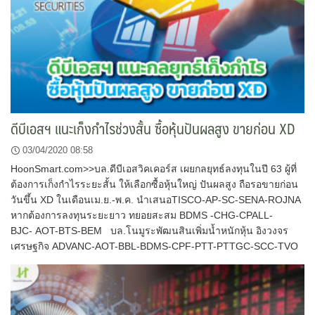
ดีบีเอสฯ แนะเก็งกำไรช่วงสั้น ซื้อหุ้นปันผลสูง ขายก่อน XD
03/04/2020 08:58
HoonSmart.com>>บล.ดีบีเอสวิคเคอร์ส เผยกลยุทธ์ลงทุนในปี 63 ผู้ที่
ต้องการเก็งกำไรระยะสั้น ให้เลือกซื้อหุ้นใหญ่ ปันผลสูง ถือรอขายก่อน
วันขึ้น XD ในเดือนเม.ย.-พ.ค. นำเสนอTISCO-AP-SC-SENA-ROJNA
หากต้องการลงทุนระยะยาว ทยอยสะสม BDMS -CHG-CPALL-
BJC- AOT-BTS-BEM บล.โนมูระพัฒนสินเพิ่มน้ำหนักหุ้น อิงวงจร
เศรษฐกิจ ADVANC-AOT-BBL-BDMS-CPF-PTT-PTTGC-SCC-TVO