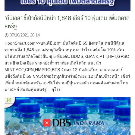
‘ดีบีเอส’ ชี้เป้าดัชนีปีหน้า 1,848 เชียร์ 10 หุ้นเด่น เพิ่มตลาด
สหรัฐ
07/10/2021 20:14
HoonSmart.com>>บล.ดีบีเอสฯ มั่นใจหุ้นปี 65 ยังสดใส ดัชนีมีลุ้นส
ทะยานถึง 1,848 จุด เศรษฐกิจฟื้น หนุนบจ.กำไรต่อหุ้นโต 10% เน้น
บริษัทปรับธุรกิจโตยั่งยืน ชู 5 หุ้นเด่น BDMS,KBANK,PTT,HFT,GPSC
ส่วนธีมเปิดเมือง ราคายังต่ำกว่าก่อนเกิดโควิด แนะนำ
MINT,AOT,CPN,HMPRO,BTS จับตา 12 ปัจจัยเสี่ยง คาดดอลลาร์
แข็งถึงต้นปี 65 ชวนจัดพอร์ตทุกสินทรัพย์ระยะ 12 เดือนข้างหน้า เชียร์
เพิ่มน้ำหนักหุ้นสหรัฐ-เอเชียไม่รวมญี่ปุ่น-ทองคำ สอคคล้องกับค่ายไทย
พาณิชย์ สะสมหุ้นสหรัฐ – ยุโรป