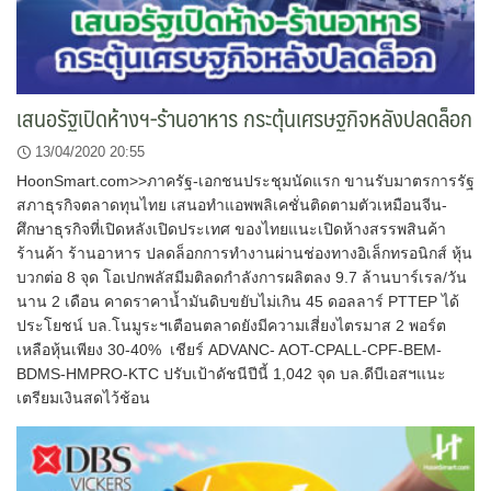
เสนอรัฐเปิดห้างฯ-ร้านอาหาร กระตุ้นเศรษฐกิจหลังปลดล็อก
13/04/2020 20:55
HoonSmart.com>>ภาครัฐ-เอกชนประชุมนัดแรก ขานรับมาตรการรัฐ
สภาธุรกิจตลาดทุนไทย เสนอทำแอพพลิเคชั่นติดตามตัวเหมือนจีน-
ศึกษาธุรกิจที่เปิดหลังเปิดประเทศ ของไทยแนะเปิดห้างสรรพสินค้า
ร้านค้า ร้านอาหาร ปลดล็อกการทำงานผ่านช่องทางอิเล็กทรอนิกส์ หุ้น
บวกต่อ 8 จุด โอเปกพลัสมีมติลดกำลังการผลิตลง 9.7 ล้านบาร์เรล/วัน
นาน 2 เดือน คาดราคาน้ำมันดิบขยับไม่เกิน 45 ดอลลาร์ PTTEP ได้
ประโยชน์ บล.โนมูระฯเตือนตลาดยังมีความเสี่ยงไตรมาส 2 พอร์ต
เหลือหุ้นเพียง 30-40% เชียร์ ADVANC- AOT-CPALL-CPF-BEM-
BDMS-HMPRO-KTC ปรับเป้าดัชนีปีนี้ 1,042 จุด บล.ดีบีเอสฯแนะ
เตรียมเงินสดไว้ช้อน