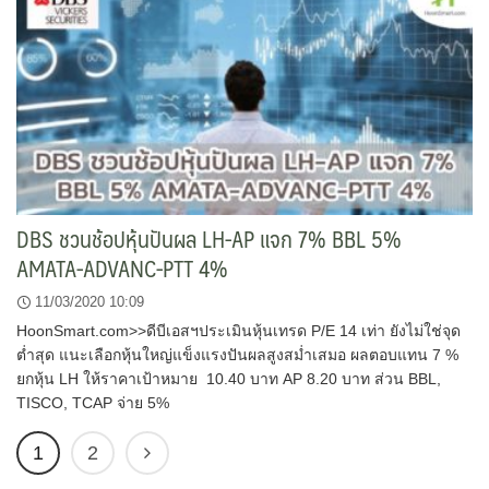
DBS ชวนช้อปหุ้นปันผล LH-AP แจก 7% BBL 5%
AMATA-ADVANC-PTT 4%
11/03/2020 10:09
HoonSmart.com>>ดีบีเอสฯประเมินหุ้นเทรด P/E 14 เท่า ยังไม่ใช่จุด
ต่ำสุด แนะเลือกหุ้นใหญ่แข็งแรงปันผลสูงสม่ำเสมอ ผลตอบแทน 7 %
ยกหุ้น LH ให้ราคาเป้าหมาย 10.40 บาท AP 8.20 บาท ส่วน BBL,
TISCO, TCAP จ่าย 5%
1
2