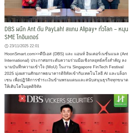
DBS ผนึก Ant ดัน PayLah! สแกน Alipay+ ทั่วโลก – หนุน
SME โกอินเตอร์
23/11/2025 22:01
HoonSmart.com>>ดีบีเอส (DBS) และ แอนท์ อินเตอร์เนชั่นแนล (Ant
International) ประกาศยกระดับความร่วมมือเชิงกลยุทธ์ครั้งสำคัญ ลง
นามบันทึกความเข้าใจ (MoU) ในงาน Singapore FinTech Festival
2025 มุ่งผสานศักยภาพธนาคารดิจิทัลเข้ากับเทคโนโลยี AI และบล็อก
เชน เพื่อปฏิวัติการชำระเงินข้ามพรมแดนและสนับสนุนธุรกิจทุกขนาด
ให้เติบโตในยุคดิจิทัล