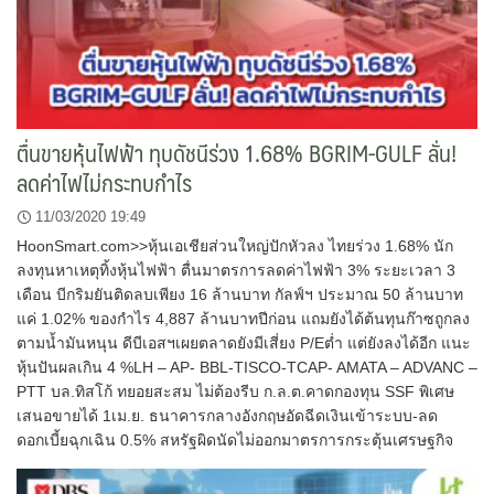
ตื่นขายหุ้นไฟฟ้า ทุบดัชนีร่วง 1.68% BGRIM-GULF ลั่น!
ลดค่าไฟไม่กระทบกำไร
11/03/2020 19:49
HoonSmart.com>>หุ้นเอเชียส่วนใหญ่ปักหัวลง ไทยร่วง 1.68% นัก
ลงทุนหาเหตุทิ้งหุ้นไฟฟ้า ตื่นมาตรการลดค่าไฟฟ้า 3% ระยะเวลา 3
เดือน บีกริมยันติดลบเพียง 16 ล้านบาท กัลฟ์ฯ ประมาณ 50 ล้านบาท
แค่ 1.02% ของกำไร 4,887 ล้านบาทปีก่อน แถมยังได้ต้นทุนก๊าซถูกลง
ตามน้ำมันหนุน ดีบีเอสฯเผยตลาดยังมีเสี่ยง P/Eต่ำ แต่ยังลงได้อีก แนะ
หุ้นปันผลเกิน 4 %LH – AP- BBL-TISCO-TCAP- AMATA – ADVANC –
PTT บล.ทิสโก้ ทยอยสะสม ไม่ต้องรีบ ก.ล.ต.คาดกองทุน SSF พิเศษ
เสนอขายได้ 1เม.ย. ธนาคารกลางอังกฤษอัดฉีดเงินเข้าระบบ-ลด
ดอกเบี้ยฉุกเฉิน 0.5% สหรัฐผิดนัดไม่ออกมาตรการกระตุ้นเศรษฐกิจ