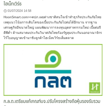
ไฮเน็ทเวิร์ธ
01/07/2024 14:58
HoonSmart.com>>คปภ.เผยต่างชาติสนใจเข้าทำธุรกิจประกันภัยไทย
เหตุแนวโน้มการเติบโตของเบี้ยประกันภัยไปต่อได้อีกนาน จากฐาน
เศรษฐกิจมีขนาดใหญ่ แผนพัฒนาการลงทุนอุตสาหกรรมใหม่ เบี้ยต่อจี
ดีพีต่ำ ด้านสมาคมประกันวินาศภัยไทยร้องรัฐคุมประกันนอกอาณาจักร
ไร้ใบอนุญาตเข้ามาชิงลูกค้าไฮเน็ทเวิร์ธเต็มตลาด
ก.ล.ต.เตรียมแก้เกณฑ์บจ.ปรับโครงสร้างถือหุ้นรองรับรวม