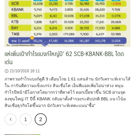
แห่เพิ่มเป้ากำไรแบงก์ใหญ่ปี’ 62 SCB-KBANK-BBL โดด
เด่น
21/10/2018 18:11
ภาพรวมกำไรแบงก์ดูดี 9 เดือนโกย 1.61 แสนล้าน นักวิเคราะห์เจาะไส้
ใน การันตีความแข็งแกร่ง สินเชื่อโต เอ็นพีแอลเพิ่มไม่น่าห่วง หนุน
กำไรปีหน้ามีโอกาสโตมากกว่าที่คาดไว้ ดอกเบี้ยขาขึ้น SCB ผ่านจุด
ลงทุนใหญ่ IT ปีนี้ KBANK กลับมาตั้งสำรองระดับปกติ BBL แนวโน้ม
สินเชื่อธุรกิจโตขึ้นมาก นักวิเคราะห์เทคะแนน”ซื้อ”
1
2