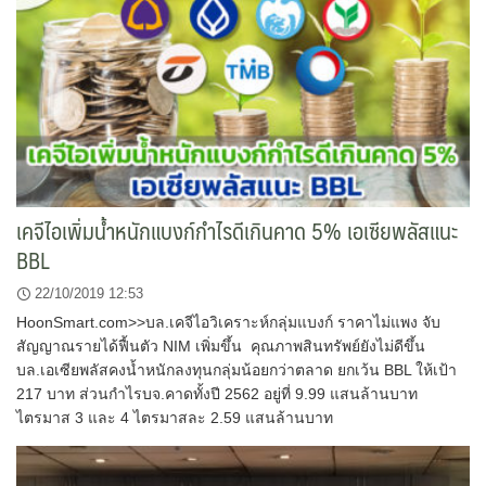
เคจีไอเพิ่มน้ำหนักแบงก์กำไรดีเกินคาด 5% เอเซียพลัสแนะ
BBL
22/10/2019 12:53
HoonSmart.com>>บล.เคจีไอวิเคราะห์กลุ่มแบงก์ ราคาไม่แพง จับ
สัญญาณรายได้ฟื้นตัว NIM เพิ่มขึ้น คุณภาพสินทรัพย์ยังไม่ดีขึ้น
บล.เอเซียพลัสคงน้ำหนักลงทุนกลุ่มน้อยกว่าตลาด ยกเว้น BBL ให้เป้า
217 บาท ส่วนกำไรบจ.คาดทั้งปี 2562 อยู่ที่ 9.99 แสนล้านบาท
ไตรมาส 3 และ 4 ไตรมาสละ 2.59 แสนล้านบาท