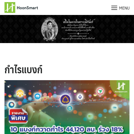
MENU
Skip
to
content
กำไรแบงก์