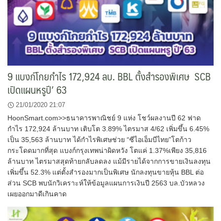
9 แบงก์โกยกำไร 172,924 ลบ. BBL ตั้งสำรองพิเศษ SCB
เปิดแผนหรูปี’ 63
21/01/2020 21:07
HoonSmart.com>>ธนาคารพาณิชย์ 9 แห่ง โชว์ผลงานปี 62 ฟาด
กำไร 172,924 ล้านบาท เติบโต 3.89% ไตรมาส 4/62 เพิ่มขึ้น 6.45%
เป็น 35,563 ล้านบาท ได้กำไรพิเศษช่วย “ซีไอเอ็มบีไทย”โตก้าว
กระโดดมากที่สุด แบงก์กรุงเทพน่าผิดหวัง โตแค่ 1.37%เพียง 35,816
ล้านบาท ไตรมาสสุดท้ายกลับลดลง แม้มีรายได้จากการขายเงินลงทุน
เพิ่มขึ้น 52.3% แต่ตั้งสำรองมากเป็นพิเศษ นักลงทุนขายหุ้น BBL ต่อ
ส่วน SCB พบนักวิเคราะห์ให้ข้อมูลแผนการเงินปี 2563 บล.บัวหลวง
เผยออกมาดีเกินคาด