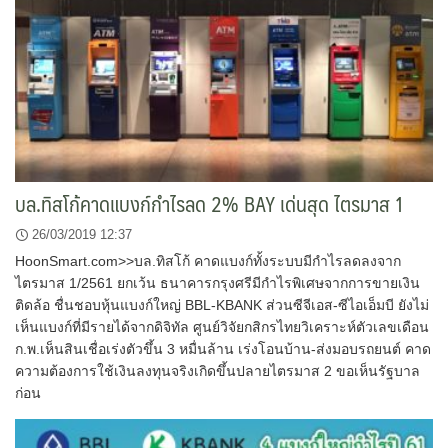
บล.ทิสโก้คาดแบงก์กำไรลด 2% BAY เด่นสุด ไตรมาส 1
26/03/2019 12:37
HoonSmart.com>>บล.ทิสโก้ คาดแบงก์ทั้งระบบมีกำไรลดลงจาก
ไตรมาส 1/2561 ยกเว้น ธนาคารกรุงศรีมีกำไรพิเศษจากการขายเงิน
ติดล้อ ชื่นชอบหุ้นแบงก์ใหญ่ BBL-KBANK ส่วนซีจีเอส-ซีไอเอ็มบี ยังไม่
เห็นแบงก์ที่มีรายได้จากดิจิทัล ศูนย์วิจัยกสิกรไทยวิเคราะห์ตัวเลขเดือน
ก.พ.เห็นสินเชื่อเร่งตัวขึ้น 3 หมื่นล้าน เร่งโอนบ้าน-ส่งมอบรถยนต์ คาด
ความต้องการใช้เงินลงทุนจริงเกิดขึ้นปลายไตรมาส 2 ขอเห็นรัฐบาล
ก่อน