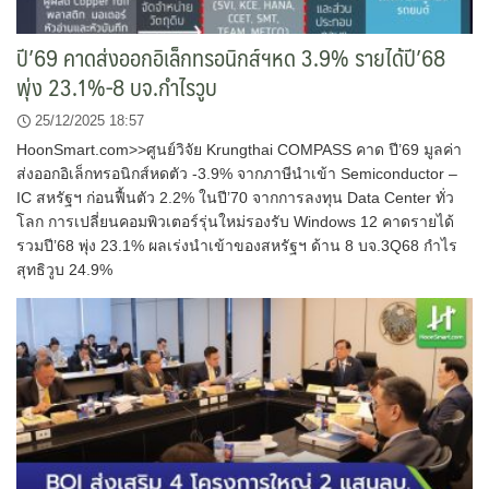
ปี’69 คาดส่งออกอิเล็กทรอนิกส์ฯหด 3.9% รายได้ปี’68
พุ่ง 23.1%-8 บจ.กำไรวูบ
25/12/2025 18:57
HoonSmart.com>>ศูนย์วิจัย Krungthai COMPASS คาด ปี’69 มูลค่า
ส่งออกอิเล็กทรอนิกส์หดตัว -3.9% จากภาษีนำเข้า Semiconductor –
IC สหรัฐฯ ก่อนฟื้นตัว 2.2% ในปี’70 จากการลงทุน Data Center ทั่ว
โลก การเปลี่ยนคอมพิวเตอร์รุ่นใหม่รองรับ Windows 12 คาดรายได้
รวมปี’68 พุ่ง 23.1% ผลเร่งนำเข้าของสหรัฐฯ ด้าน 8 บจ.3Q68 กำไร
สุทธิวูบ 24.9%