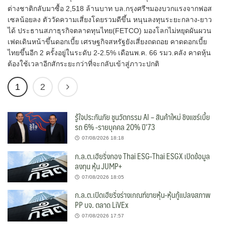
ต่างชาติกลับมาซื้อ 2,518 ล้านบาท บล.กรุงศรีฯมองบวกแรงจากฟอส
เซลน้อยลง ตัววัดความเสี่ยงโดยรวมดีขึ้น หนุนลงทุนระยะกลาง-ยาว
ได้ ประธานสภาธุรกิจตลาดทุนไทย(FETCO) มองโลกไม่หยุดผันผวน
เฟดเดินหน้าขึ้นดอกเบี้ย เศรษฐกิจสหรัฐยังเสี่ยงถดถอย คาดดอกเบี้ย
ไทยขึ้นอีก 2 ครั้งอยู่ในระดับ 2-2.5% เดือนพ.ค. 66 รมว.คลัง คาดหุ้น
ต้องใช้เวลาอีกสักระยะกว่าที่จะกลับเข้าสู่ภาวะปกติ
1
2
รู้ใจประกันภัย ชูนวัตกรรม AI – สินค้าใหม่ ชิงแชร์เบี้ย
รถ 6% -รายบุคคล 20% ปี’73
07/08/2026 18:18
ก.ล.ต.เฮียริ่งกอง Thai ESG-Thai ESGX เปิดข้อมูล
ลงทุน หุ้น JUMP+
07/08/2026 18:05
ก.ล.ต.เปิดเฮียริ่งร่างเกณฑ์ขายหุ้น-หุ้นกู้แปลงสภาพ
PP บจ. ตลาด LiVEx
07/08/2026 17:57