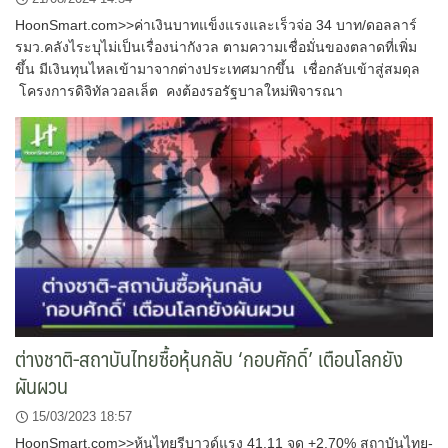
HoonSmart.com>>ค่าเงินบาทแข็งแรงและเร็วจ่อ 34 บาท/ดอลลาร์
รมว.คลังไระบุไม่เป็นเรื่องน่ากังวล ตามความเชื่อมั่นของตลาดที่เพิ่ม
ขึ้น มีเงินทุนไหลเข้ามาจากต่างประเทศมากขึ้น เชื่อกลับเข้าสู่สมดุล
โครงการดิจิทัลวอลเล็ต คงต้องรอรัฐบาลใหม่พิจารณา
ต่างชาติ-สถาบันไทยซื้อหุ้นกลับ ‘กอบศักดิ์’ เตือนโลกยัง
ผันผวน
15/03/2023 18:57
HoonSmart.com>>หุ้นไทยรีบาวด์แรง 41.11 จุด +2.70% สถาบันไทย-