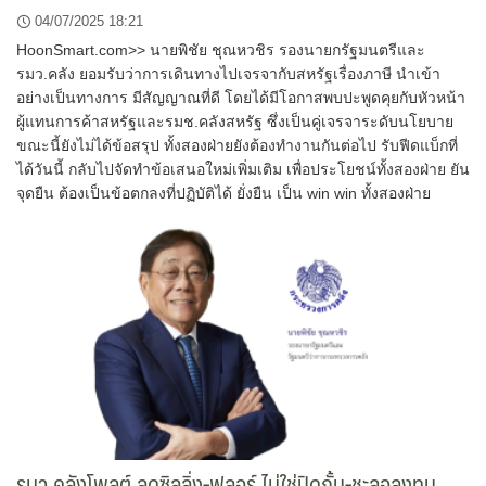
04/07/2025 18:21
HoonSmart.com>> นายพิชัย ชุณหวชิร รองนายกรัฐมนตรีและ
รมว.คลัง ยอมรับว่าการเดินทางไปเจรจากับสหรัฐเรื่องภาษี นำเข้า
อย่างเป็นทางการ มีสัญญาณที่ดี โดยได้มีโอกาสพบปะพูดคุยกับหัวหน้า
ผู้แทนการค้าสหรัฐและรมช.คลังสหรัฐ ซึ่งเป็นคู่เจรจาระดับนโยบาย
ขณะนี้ยังไม่ได้ข้อสรุป ทั้งสองฝ่ายยังต้องทำงานกันต่อไป รับฟีดแบ็กที่
ได้วันนี้ กลับไปจัดทำข้อเสนอใหม่เพิ่มเติม เพื่อประโยชน์ทั้งสองฝ่าย ยัน
จุดยืน ต้องเป็นข้อตกลงที่ปฏิบัติได้ ยั่งยืน เป็น win win ทั้งสองฝ่าย
รมว.คลังโพลต์ ลดซิลลิ่ง-ฟลอร์ ไม่ใช่ปิดกั้น-ชะลอลงทุน