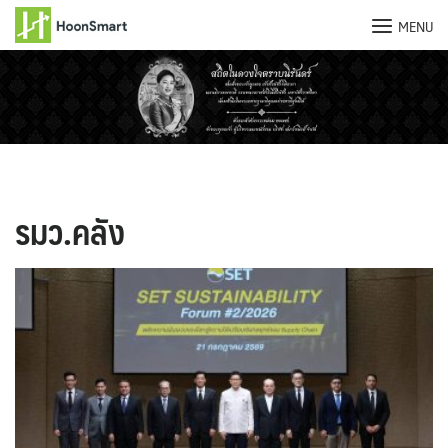
MENU
Skip
to
content
รมว.คลัง