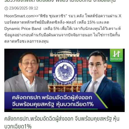
23/06/2025 09:12
HoonSmart.com>>”พิชัย ชุณหวชิร” รมว.คลัง โพสต์ข้อความผ่าน X
บอร์ดตลาดหลักทรัพย์มีมติลดซิลลิ่ง-ฟลอร์ เหลือ 15% และลด
Dynamic Price Band เหลือ 5% เพื่อให้เวลากับนักลงทุนได้วิเคราะห์
ข้อมูลอย่างรอบด้านรับมือผันผวนจากปัจจัยภายนอก ไม่ใช่การปิดกั้น
ตลาดหรือชะลอการลงทุน
คลังถกธปท.พร้อมอัดฉีดผู้ส่งออก จีนพร้อมคุยสหรัฐ หุ้น
บวกเฉียด1%