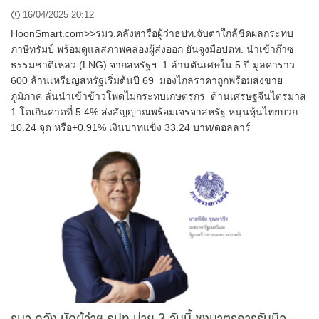
16/04/2025 20:12
HoonSmart.com>>รมว.คลังหารือผู้ว่าธปท.จับตาใกล้ชิดผลกระทบ
ภาษีทรัมป์ พร้อมดูแลสภาพคล่องผู้ส่งออก ยันจูงมือปตท. นำเข้าก๊าซ
ธรรมชาติเหลว (LNG) จากสหรัฐฯ 1 ล้านตันเศษใน 5 ปี มูลค่าราว
600 ล้านเหรียญสหรัฐเริ่มต้นปี 69 มองไกลราคาถูกพร้อมส่งขาย
ภูมิภาค ลั่นนำเข้าข้าวโพดไม่กระทบเกษตรกร ด้านเศรษฐจีนไตรมาส
1 โตเกินคาดที่ 5.4% ส่งสัญญาณพร้อมเจรจาสหรัฐ หนุนหุ้นไทยบวก
10.24 จุด หรือ+0.91% เงินบาทแข็ง 33.24 บาท/ดอลลาร์
รมว.คลัง นัดผู้ว่าฯ ธปท.บ่าย 3 วันนี้ ชงมาตรการรับมือ