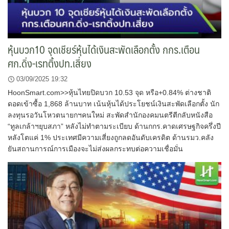
หุ้นบวก10 จุดเชียร์หุ้นได้เงินสะพัดเลือกตั้ง กกร.เตือน
ศก.ดิ่ง-เรทติ้งปท.เสี่ยง
03/09/2025 19:32
HoonSmart.com>>หุ้นไทยปิดบวก 10.53 จุด หรือ+0.84% ต่างชาติ
ดอดเข้าซื้อ 1,868 ล้านบาท เน้นหุ้นได้ประโยชน์เงินสะพัดเลือกตั้ง นัก
ลงทุนรอวันโหวตนายกฯคนใหม่ สะพัดสำนักองคมนตรีตีกลับหนังสือ
“ทูลเกล้าฯยุบสภา” หลังไม่ทำตามระเบียบ ด้านกกร.คาดเศรษฐกิจครึ่งปี
หลังโตแค่ 1% ประเทศมีความเสี่ยงถูกลดอันดับเครดิต ด้านรมว.คลัง
ยันสถานการณ์การเมืองจะไม่ส่งผลกระทบต่อความเชื่อมั่น