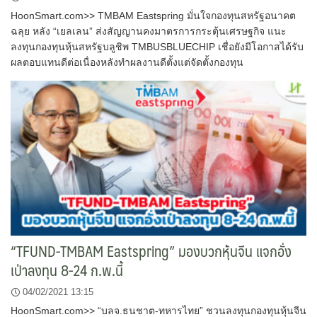
HoonSmart.com>> TMBAM Eastspring มั่นใจกองทุนสหรัฐอนาคต
ฉลุย หลัง “เยลเลน” ส่งสัญญานคงมาตรการกระตุ้นเศรษฐกิจ แนะ
ลงทุนกองทุนหุ้นสหรัฐบลูชิพ TMBUSBLUECHIP เชื่อยังมีโอกาสได้รับ
ผลตอบแทนดีต่อเนื่องหลังทำผลงานดีตั้งแต่จัดตั้งกองทุน
“TFUND-TMBAM Eastspring” มองบวกหุ้นจีน แจกอั่ง
เป่าลงทุน 8-24 ก.พ.นี้
04/02/2021 13:15
HoonSmart.com>> “บลจ.ธนชาต-ทหารไทย” ชวนลงทุนกองทุนหุ้นจีน