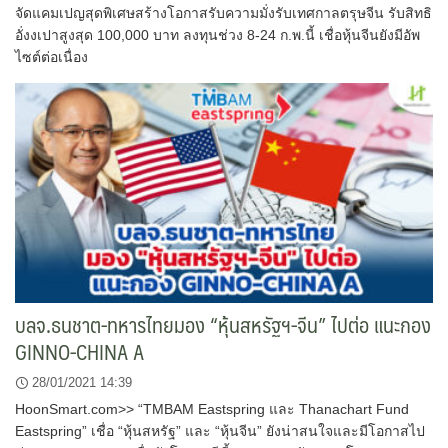
จัดแคมเปญสุดพิเศษสร้างโอกาสรับความมั่งรับเทศกาลตรุษจีน รับสิทธิ
อั่งงเปาสูงสุด 100,000 บาท ลงทุนช่วง 8-24 ก.พ.นี้ เชื่อหุ้นจีนยังมีอัพ
ไซต์ต่อเนื่อง
บลจ.ธนชาต-ทหารไทยมอง “หุ้นสหรัฐฯ-จีน” ไปต่อ แนะกอง
GINNO-CHINA A
28/01/2021 14:39
HoonSmart.com>> “TMBAM Eastspring และ Thanachart Fund
Eastspring” เชื่อ “หุ้นสหรัฐ” และ “หุ้นจีน” ยังน่าสนใจและมีโอกาสไป