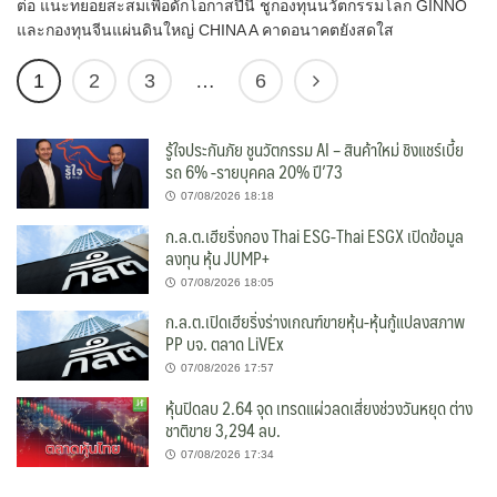
ต่อ แนะทยอยสะสมเพื่อดักโอกาสปีนี้ ชูกองทุนนวัตกรรมโลก GINNO
และกองทุนจีนแผ่นดินใหญ่ CHINA A คาดอนาคตยังสดใส
1
2
3
…
6
รู้ใจประกันภัย ชูนวัตกรรม AI – สินค้าใหม่ ชิงแชร์เบี้ย
รถ 6% -รายบุคคล 20% ปี’73
07/08/2026 18:18
ก.ล.ต.เฮียริ่งกอง Thai ESG-Thai ESGX เปิดข้อมูล
ลงทุน หุ้น JUMP+
07/08/2026 18:05
ก.ล.ต.เปิดเฮียริ่งร่างเกณฑ์ขายหุ้น-หุ้นกู้แปลงสภาพ
PP บจ. ตลาด LiVEx
07/08/2026 17:57
หุ้นปิดลบ 2.64 จุด เทรดแผ่วลดเสี่ยงช่วงวันหยุด ต่าง
ชาติขาย 3,294 ลบ.
07/08/2026 17:34