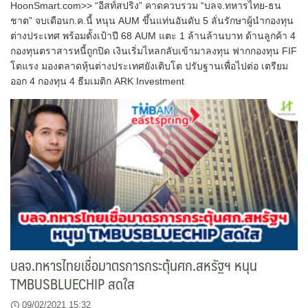
HoonSmart.com>> “อีสท์สปริง” คาดควบรวม “บลจ.ทหารไทย-ธน
ชาต” จบเดือนก.ค.นี้ หนุน AUM ขึ้นแท่นอันดับ 5 ลั่นรักษาผู้นำกองทุน
ต่างประเทศ พร้อมตั้งเป้าปี 68 AUM แตะ 1 ล้านล้านบาท ด้านลูกค้า 4
กองทุนตราสารหนี้ถูกปิด เงินเริ่มไหลกลับเข้ามาลงทุน ฟากกองทุน FIF
โตแรง มองตลาดหุ้นต่างประเทศยังเติบโต ปรับฐานเพื่อไปต่อ เตรียม
ออก 4 กองทุน 4 ธีมเมติก ARK Investment
บลจ.ทหารไทยเชื่อมาตรการกระตุ้นศก.สหรัฐฯ หนุน
TMBUSBLUECHIP สดใส
09/02/2021 15:32