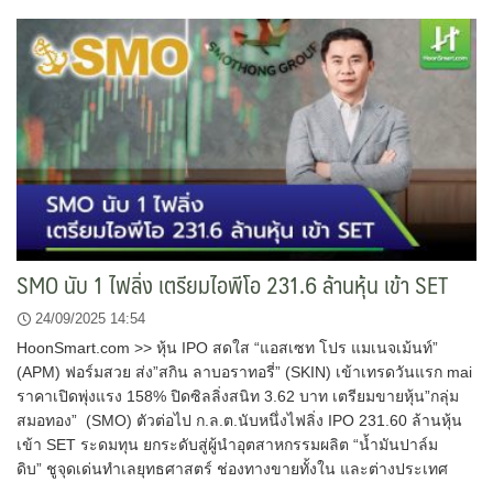
SMO นับ 1 ไฟลิ่ง เตรียมไอพีโอ 231.6 ล้านหุ้น เข้า SET
24/09/2025 14:54
HoonSmart.com >> หุ้น IPO สดใส “แอสเซท โปร แมเนจเม้นท์”
(APM) ฟอร์มสวย ส่ง”สกิน ลาบอราทอรี่” (SKIN) เข้าเทรดวันแรก mai
ราคาเปิดพุ่งแรง 158% ปิดซิลลิ่งสนิท 3.62 บาท เตรียมขายหุ้น”กลุ่ม
สมอทอง” (SMO) ตัวต่อไป ก.ล.ต.นับหนึ่งไฟลิ่ง IPO 231.60 ล้านหุ้น
เข้า SET ระดมทุน ยกระดับสู่ผู้นำอุตสาหกรรมผลิต “น้ำมันปาล์ม
ดิบ” ชูจุดเด่นทำเลยุทธศาสตร์ ช่องทางขายทั้งใน และต่างประเทศ