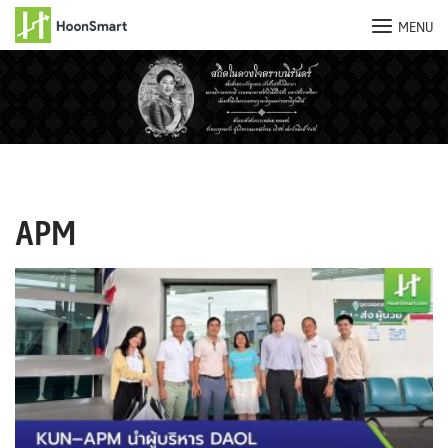
MENU
Skip
to
content
APM