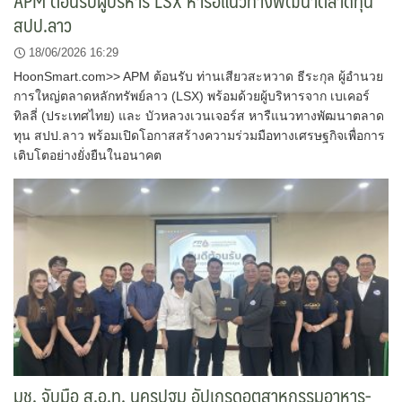
APM ต้อนรับผู้บริหาร LSX หารือแนวทางพัฒนาตลาดทุน
สปป.ลาว
18/06/2026 16:29
HoonSmart.com>> APM ต้อนรับ ท่านเสียวสะหวาด ธีระกุล ผู้อำนวย
การใหญ่ตลาดหลักทรัพย์ลาว (LSX) พร้อมด้วยผู้บริหารจาก เบเคอร์
ทิลลี่ (ประเทศไทย) และ บัวหลวงเวนเจอร์ส หารืแนวทางพัฒนาตลาด
ทุน สปป.ลาว พร้อมเปิดโอกาสสร้างความร่วมมือทางเศรษฐกิจเพื่อการ
เติบโตอย่างยั่งยืนในอนาคต
มช. จับมือ ส.อ.ท. นครปฐม อัปเกรดอุตสาหกรรมอาหาร-