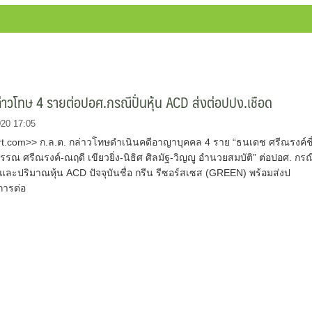
่าวโทษ 4 รายต่อปอศ.กรณีปั่นหุ้น ACD ส่งต่อปปง.เชือด
020 17:05
.com>> ก.ล.ต. กล่าวโทษดำเนินคดีอาญาบุคคล 4 ราย “ธนเดช ศรีณรงค์ชื
รณ ศรีณรงค์-ณฤดี เขียวยิ่ง-นิธิศ ศิลมัฐ-วิญญู อำนวยสมบัติ” ต่อปอศ. กรณ
และปริมาณหุ้น ACD ปัจจุบันชื่อ กรีน รีซอร์สเซส (GREEN) พร้อมส่งป
การต่อ