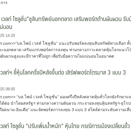
ะการ
 เวลท์ โซลูชั่น”ชูสินทรัพย์นอกตลาด เสริมพอร์ตต้านผันผวน รับม
แน่นอน
025 14:20
com>>”บล.ไพน์ เวลท์ โซลูชั่น” แนะปรับพอร์ตลงทุนสินทรัพย์ทางเลือก ทั้
ะนอกตลาด เสริมแกร่งพอร์ตการลงทุน ท่ามกลางภาวะตลาดหุ้นโลกแนวโน
ผันผวนสูงและมีราคาที่ไม่ถูก เพื่อรับมือความไม่แน่นอนในอนาคต
วลท์ฯ ชี้หุ้นโลกครึ่งปีหลังขึ้นต่อ เสิร์ฟพอร์ตไตรมาส 3 แบบ 3
025 08:00
com>> “บล.ไพน์ เวลท์ โซลูชั่น” มองครึ่งปีหลังตลาดหุ้นทั่วโลกยังรักษาแ
นได้ต่อ นำโดยสหรัฐฯ ท่ามกลางความผันผวน กระจายลงทุนหุ้นสหรัฐฯ-ยุโรป
น-เวียดนาม-อินเดีย” แนะจัดพอร์ตการลงทุน 3 แบบ 3 สไตล์ตามระดับความเสี่
วลท์ โซลูชั่น “ปรับเพิ่มน้ำหนัก” หุ้นไทย กรณีการเมืองเปลี่ยนขั้ว