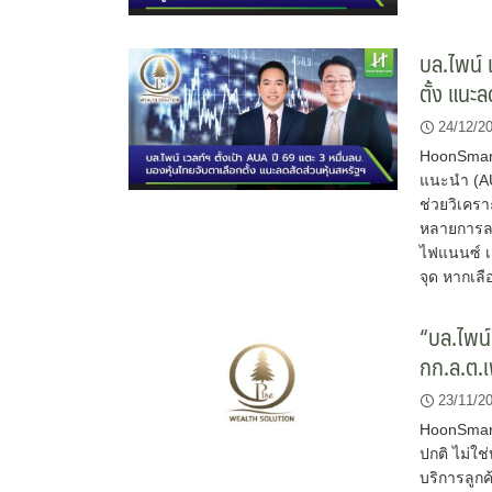
บล.ไพน์ 
ตั้ง แนะ
24/12/2
HoonSmart.
แนะนำ (AU
ช่วยวิเครา
หลายการลง
ไฟแนนซ์ เฮ
จุด หากเลื
“บล.ไพน์ 
กก.ล.ต.
23/11/2
HoonSmart.
ปกติ ไม่ใช่
บริการลูก