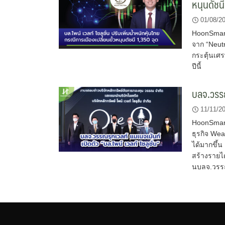
หนุนดัชน
01/08/2
HoonSmart.
จาก “Neutr
กระตุ้นเศร
ปีนี้
บลจ.วรรณร
11/11/2
HoonSmart
ธุรกิจ We
ได้มากขึ้
สร้างรายได
นบลจ.วรร