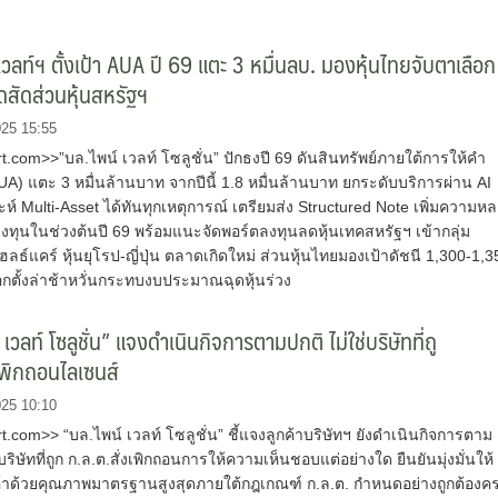
เวลท์ฯ ตั้งเป้า AUA ปี 69 แตะ 3 หมื่นลบ. มองหุ้นไทยจับตาเลือก
ลดสัดส่วนหุ้นสหรัฐฯ
025 15:55
com>>”บล.ไพน์ เวลท์ โซลูชั่น” ปักธงปี 69 ดันสินทรัพย์ภายใต้การให้คำ
A) แตะ 3 หมื่นล้านบาท จากปีนี้ 1.8 หมื่นล้านบาท ยกระดับบริการผ่าน AI
ะห์ Multi-Asset ได้ทันทุกเหตุการณ์ เตรียมส่ง Structured Note เพิ่มความห
ทุนในช่วงต้นปี 69 พร้อมแนะจัดพอร์ตลงทุนลดหุ้นเทคสหรัฐฯ เข้ากลุ่ม
ลธ์แคร์ หุ้นยุโรป-ญี่ปุ่น ตลาดเกิดใหม่ ส่วนหุ้นไทยมองเป้าดัชนี 1,300-1,3
อกตั้งล่าช้าหวั่นกระทบงบประมาณฉุดหุ้นร่วง
เวลท์ โซลูชั่น” แจงดำเนินกิจการตามปกติ ไม่ใช่บริษัทที่ถู
เพิกถอนไลเซนส์
025 10:10
com>> “บล.ไพน์ เวลท์ โซลูชั่น” ชี้แจงลูกค้าบริษัทฯ ยังดำเนินกิจการตาม
บริษัทที่ถูก ก.ล.ต.สั่งเพิกถอนการให้ความเห็นชอบแต่อย่างใด ยืนยันมุ่งมั่นให้
ค้าด้วยคุณภาพมาตรฐานสูงสุดภายใต้กฎเกณฑ์ ก.ล.ต. กำหนดอย่างถูกต้องค