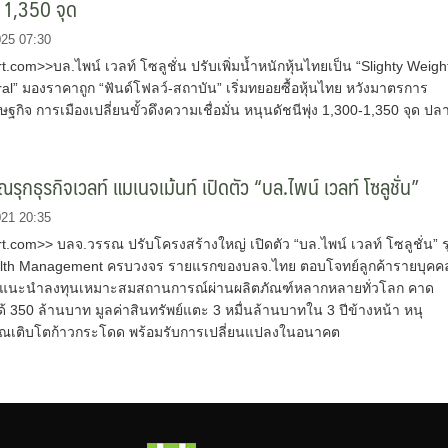
ี 1,350 จุด
025 07:30
com>>บล.ไพน์ เวลท์ โซลูชั่น ปรับเพิ่มน้ำหนักหุ้นไทยเป็น “Slighty Weigh
al” มองราคาถูก “ฟันด์โฟลว์-สถาบัน” เริ่มทยอยซื้อหุ้นไทย หวังมาตรการ
ษฐกิจ การเมืองเปลี่ยนขั้วดึงความเชื่อมั่น หนุนดัชนีพุ่ง 1,300-1,350 จุด ปล
ุกธุรกิจเวลท์ แมเนจเม้นท์ เปิดตัว “บล.ไพน์ เวลท์ โซลูชั่น”
021 20:35
.com>> บลจ.วรรณ ปรับโครงสร้างใหญ่ เปิดตัว “บล.ไพน์ เวลท์ โซลูชั่น” ร
alth Management ครบวงจร รายแรกของบลจ.ไทย ตอบโจทย์ลูกค้ารายบุคค
น แนะนำลงทุนเหมาะสมสถานการณ์ผ่านผลิตภัณฑ์หลากหลายทั่วโลก คาด
้ 350 ล้านบาท มูลค่าสินทรัพย์แตะ 3 หมื่นล้านบาทใน 3 ปีข้างหน้า หนุ
ณเติบโตก้าวกระโดด พร้อมรับการเปลี่ยนแปลงในอนาคต