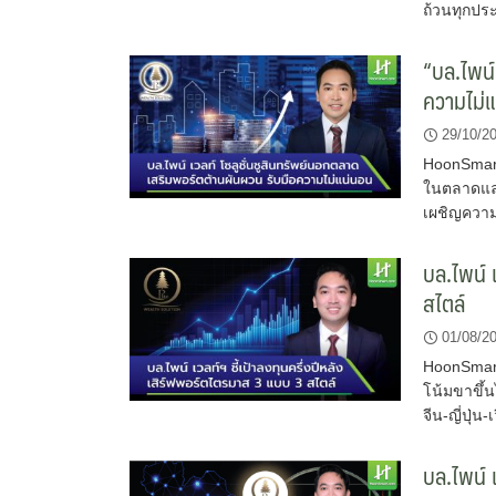
ถ้วนทุกปร
“บล.ไพน์
ความไม่
29/10/2
HoonSmart.
ในตลาดแล
เผชิญความ
บล.ไพน์ เ
สไตล์
01/08/2
HoonSmart.
โน้มขาขึ้
จีน-ญี่ปุ่
บล.ไพน์ เ