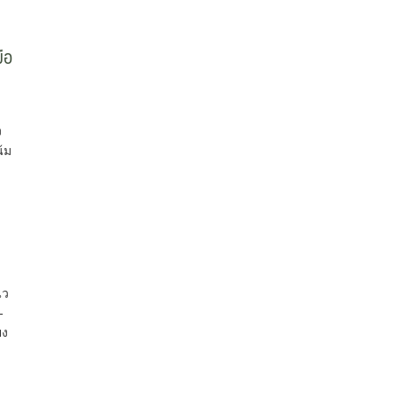
ือ
ง
้ม
นว
-
ยง