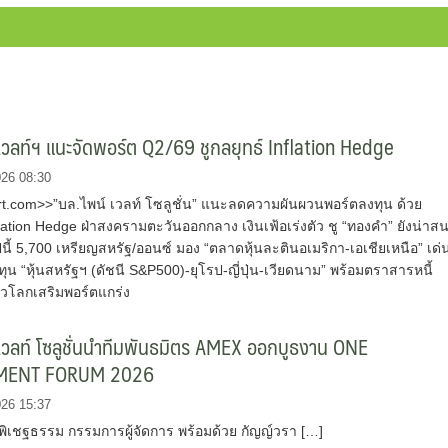
เวลท์ฯ แนะจัดพอร์ต Q2/69 ชูกลยุทธ์ Inflation Hedge
026 08:30
.com>>”บล.ไพน์ เวลท์ โซลูชั่น” แนะลดความผันผวนพอร์ตลงทุน ด้วย
flation Hedge ฝ่าสงครามตะวันออกกลาง เงินเฟ้อเร่งตัว ชู “ทองคำ” ยังน่าส
ี้ 5,700 เหรียญสหรัฐ/ออนซ์ มอง “ตลาดหุ้นละตินอเมริกา-เอเชียเหนือ” เด่
น “หุ้นสหรัฐฯ (ดัชนี S&P500)-ยุโรป-ญี่ปุ่น-เวียดนาม” พร้อมตราสารหนี้
่วโลกเสริมพอร์ตแกร่ง
เวลท์ โซลูชั่นนำทีมพันธมิตร AMEX ออกบูธงาน ONE
MENT FORUM 2026
026 15:37
พิเชฐธรรม กรรมการผู้จัดการ พร้อมด้วย กัญญ์วรา […]