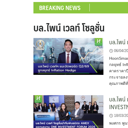
BREAKING NEWS
บล.ไพน์ เวลท์ โซลูชั่น
บล.ไพน์ 
06/04/2
HoonSmart
กลยุทธ์ In
คาดราคาปีน
กระจายลงทุ
คุณภาพดีทั
บล.ไพน์ 
INVEST
18/03/2
พงศกร พูน