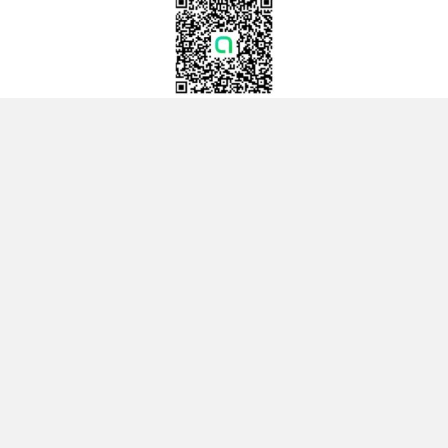
Hoonsmart
Hoonsmart FC
(พูดคุย แลกเปลี่ยนความเห็น)
ติดตามข่าว หุ้นเด่นระหว่างวัน ผ่านช่องทาง Line OpenChat