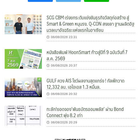
SCG CBM เร่งยกระดับแข่งขันธุรกิจวัสดุก่อสร้าง สู่
Smart & Green หนุนรง. Q-CON สงขลา ฐานผลิตอิฐ
มวลเบาอัจฉริยะแห่งแรกในอาเซียน
06/08/2026 23:31
หนังสือพิมพ์ HoonSmart ก้าวสู่ปีที่ 9 ฉบับวันที่ 7
ส.ค. 2569
06/08/2026 20:37
GULF ควง AIS โชว์ผลงานสุดแกร่ง ! กัลฟ์กวาด
12,332 ลบ. เอไอเอส 1.3 หมื่นล.
06/08/2026 20:32
ทะลัก!ยอดจอง’พันธบัตรออมพลัส’ ผ่าน Bond
Connect พุ่ง 8.2 เท่า
06/08/2026 20:29