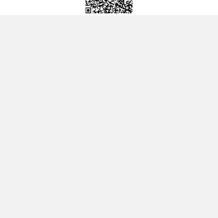
Hoonsmart
Hoonsmart FC
(พูดคุย แลกเปลี่ยนความเห็น)
ติดตามข่าว หุ้นเด่นระหว่างวัน ผ่านช่องทาง Line OpenChat
About us
Contact
Privacy Pollcy
Terms of Use