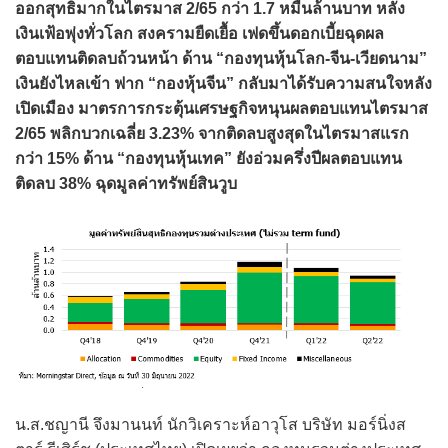
ออกสุทธิมากในไตรมาส 2/65 กว่า 1.7 หมื่นล้านบาท หลัง
เงินเฟ้อพุ่งทั่วโลก สงครามยืดเยื้อ เฟดขึ้นดอกเบี้ยฉุดผล
ตอบแทนติดลบถ้วนหน้า ด้าน “กองทุนหุ้นโลก-จีน-เวียดนาม”
เงินยังไหลเข้า ฟาก “กองหุ้นจีน” กลับมาได้รับความสนใจหลัง
เปิดเมือง มาตรการกระตุ้นเศรษฐกิจหนุนผลตอบแทนไตรมาส
2/65 พลิกบวกเฉลี่ย 3.23% จากติดลบสูงสุดในไตรมาสแรก
กว่า 15% ด้าน “กองทุนหุ้นเทค” ยังอ่วมครึ่งปีผลตอบแทน
ติดลบ 38% ฉุดมูลค่าทรัพย์สินวูบ
น.ส.ชญานี จึงมานนท์ นักวิเคราะห์อาวุโส บริษัท มอร์นิ่งส