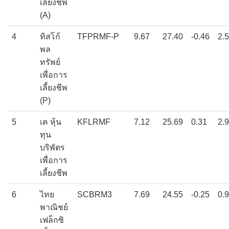
เลี้ยงชีพ
(A)
4
ทิสโก้
TFPRMF-P
9.67
27.40
-0.46
2.
พล
ทรัพย์
เพื่อการ
เลี้ยงชีพ
(P)
5
เค หุ้น
KFLRMF
7.12
25.69
0.31
2.
ทุน
บริพัตร
เพื่อการ
เลี้ยงชีพ
6
ไทย
SCBRM3
7.69
24.55
-0.25
0.
พาณิชย์
เฟล็กซิ