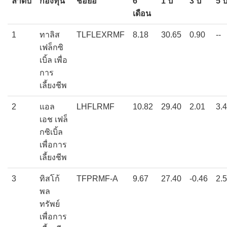
ลำดับ
กองทุน
ชื่อย่อ
6
1 ปี
3 ปี
5 ป
เดือน
1
ทาลิส
TLFLEXRMF
8.18
30.65
0.90
--
เฟล็กซิ
เบิ้ล เพื่อ
การ
เลี้ยงชีพ
2
แอล
LHFLRMF
10.82
29.40
2.01
3.
เอช เฟล็
กซิเบิ้ล
เพื่อการ
เลี้ยงชีพ
3
ทิสโก้
TFPRMF-A
9.67
27.40
-0.46
2.
พล
ทรัพย์
เพื่อการ