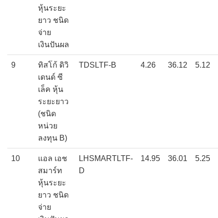
หุ้นระยะ
ยาว ชนิด
จ่าย
เงินปันผล
9
ทิสโก้ ดิวิ
TDSLTF-B
4.26
36.12
5.12
เดนด์ ซี
เล็ค หุ้น
ระยะยาว
(ชนิด
หน่วย
ลงทุน B)
10
แอล เอช
LHSMARTLTF-
14.95
36.01
5.25
สมาร์ท
D
หุ้นระยะ
ยาว ชนิด
จ่าย