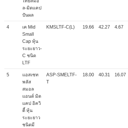
ไทยสมอ
ล-มิดแคป
ปันผล
4
เค Mid
KMSLTF-C(L)
19.66
42.27
4.67
Small
Cap หุ้น
ระยะยาว-
C ชนิด
LTF
5
แอสเซท
ASP-SMELTF-
18.00
40.31
16.07
พลัส
T
สมอล
แอนด์ มิด
แคป อิควิ
ตี้ หุ้น
ระยะยาว
ชนิดมี