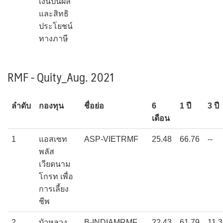
เงินปันผล
และสิทธิ
ประโยชน์
ทางภาษี
RMF - Quity_Aug. 2021
ลำดับ
กองทุน
ชื่อย่อ
6
1 ปี
3 ปี
เดือน
1
แอสเซท
ASP-VIETRMF
25.48
66.76
--
พลัส
เวียดนาม
โกรท เพื่อ
การเลี้ยง
ชีพ
2
บัวหลวง
B-INDIAMRMF
22.43
61.79
11.