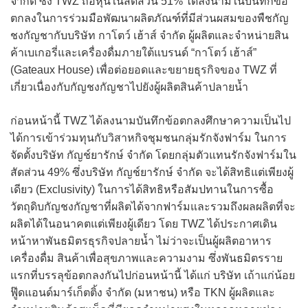
จำกัด ซึ่ง TWZ ถือหุ้นในสัดส่วน 51% ได้ลงนามในบันทึกข้อ
ตกลงในการร่วมมือพัฒนาผลิตภัณฑ์ที่มีส่วนผสมของพืชกัญ
ชงกัญชากับบริษัท กาโตว์ เฮ้าส์ จำกัด ผู้ผลิตและจำหน่ายสิน
ค้าเบเกอรี่และเครื่องดื่มภายใต้แบรนด์ “กาโตว์ เฮ้าส์”
(Gateaux House) เพื่อต่อยอดและขยายธุรกิจของ TWZ ที่
เกี่ยวเนื่องกับกัญชงกัญชาไปยังผู้ผลิตสินค้าปลายน้ำ
ก่อนหน้านี้ TWZ ได้ลงนามบันทึกข้อตกลงศึกษาความเป็นไป
ได้การเข้าร่วมทุนกับวิสาหกิจชุมชนกลุ่มรักจังฟาร์ม ในการ
จัดตั้งบริษัท กัญช์ยารักษ์ จำกัด โดยกลุ่มตัวแทนรักจังฟาร์มใน
สัดส่วน 49% ซึ่งบริษัท กัญช์ยารักษ์ จำกัด จะได้สิทธิแต่เพียงผู้
เดียว (Exclusivity) ในการได้สิทธิหรือสัมปทานในการซื้อ
วัตถุดิบกัญชงกัญชาที่ผลิตได้จากฟาร์มและรวมถึงผลผลิตที่จะ
ผลิตได้ในอนาคตแต่เพียงผู้เดียว โดย TWZ ได้ประกาศเดิน
หน้าหาพันธมิตรธุรกิจปลายน้ำ ไม่ว่าจะเป็นผู้ผลิตอาหาร
เครื่องดื่ม สินค้าเพื่อสุขภาพและความงาม ซึ่งพันธมิตรราย
แรกที่บรรลุข้อตกลงกันไปก่อนหน้านี้ ได้แก่ บริษัท เถ้าแก่น้อย
ฟู๊ดแอนด์มาร์เก็ตติ้ง จำกัด (มหาชน) หรือ TKN ผู้ผลิตและ