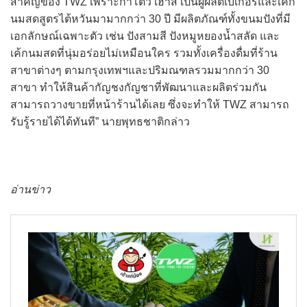
สำคัญของ TWZ เพราะกาโตว์ เฮ้าส์ เป็นผู้ผลิตเบเกอรี่และเค้ก
นมสดสูตรไต้หวันมามากกว่า 30 ปี มีผลิตภัณฑ์ทั้งขนมปังที่มี
เอกลักษณ์เฉพาะตัว เช่น ปังสามสี ปังหมูหยองน้ำสลัด และ
เค้กนมสดที่นุ่มอร่อยไม่เหมือนใคร รวมทั้งเครื่องดื่มที่ร้าน
สาขาต่างๆ ตามกรุงเทพฯและปริมณฑลรวมมากกว่า 30
สาขา ทำให้สินค้ากัญชงกัญชาที่พัฒนาและผลิตร่วมกัน
สามารถวางขายที่หน้าร้านได้เลย ซึ่งจะทำให้ TWZ สามารถ
รับรู้รายได้ได้ทันที” นายพุทธชาติกล่าว
อ่านข่าว