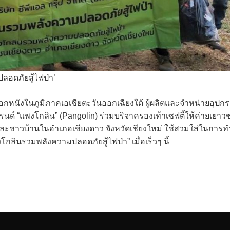
ลอดภัยสู้ไฟป่า’
ฟอกหนังในภูมิภาคเอเชียตะวันออกเฉียงใต้ ผู้ผลิตและจำหน่ายอุปกร
รนด์ “แพงโกลิน” (Pangolin) ร่วมบริจาครองเท้าเซฟตี้ให้ค่ายเยาว
คร และชาวบ้านในอำเภอเชียงดาว จังหวัดเชียงใหม่ ใช้สวมใส่ในการท
ินรวมพลังความปลอดภัยสู้ไฟป่า” เมื่อเร็วๆ นี้