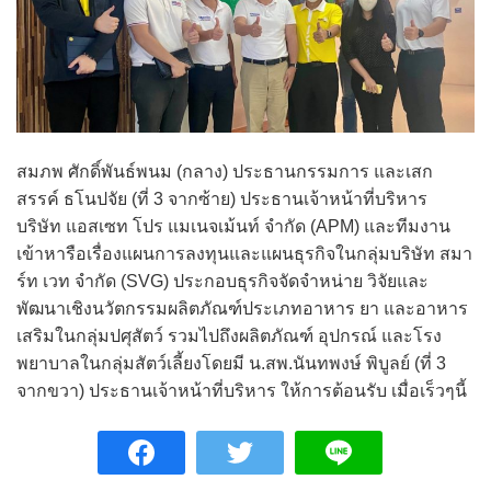
สมภพ ศักดิ์พันธ์พนม (กลาง) ประธานกรรมการ และเสก
สรรค์ ธโนปจัย (ที่ 3 จากซ้าย) ประธานเจ้าหน้าที่บริหาร
บริษัท แอสเซท โปร แมเนจเม้นท์ จำกัด (APM) และทีมงาน
เข้าหารือเรื่องแผนการลงทุนและแผนธุรกิจในกลุ่มบริษัท สมา
ร์ท เวท จำกัด (SVG) ประกอบธุรกิจจัดจำหน่าย วิจัยและ
พัฒนาเชิงนวัตกรรมผลิตภัณฑ์ประเภทอาหาร ยา และอาหาร
เสริมในกลุ่มปศุสัตว์ รวมไปถึงผลิตภัณฑ์ อุปกรณ์ และโรง
พยาบาลในกลุ่มสัตว์เลี้ยงโดยมี น.สพ.นันทพงษ์ พิบูลย์ (ที่ 3
จากขวา) ประธานเจ้าหน้าที่บริหาร ให้การต้อนรับ เมื่อเร็วๆนี้