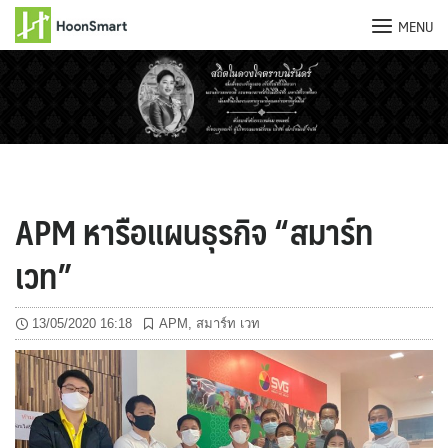
MENU
Skip
to
content
APM หารือแผนธุรกิจ “สมาร์ท
เวท”
13/05/2020 16:18
APM
,
สมาร์ท เวท