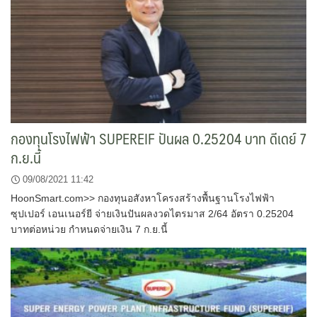
กองทุนโรงไฟฟ้า SUPEREIF ปันผล 0.25204 บาท ดีเดย์ 7
ก.ย.นี้
09/08/2021 11:42
HoonSmart.com>> กองทุนอสังหาโครงสร้างพื้นฐานโรงไฟฟ้า
ซุปเปอร์ เอนเนอร์ยี จ่ายเงินปันผลงวดไตรมาส 2/64 อัตรา 0.25204
บาทต่อหน่วย กำหนดจ่ายเงิน 7 ก.ย.นี้