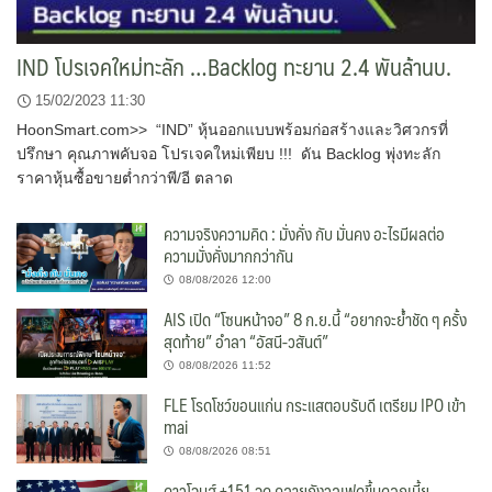
IND โปรเจคใหม่ทะลัก …Backlog ทะยาน 2.4 พันล้านบ.
15/02/2023 11:30
HoonSmart.com>> “IND” หุ้นออกแบบพร้อมก่อสร้างและวิศวกรที่
ปรึกษา คุณภาพคับจอ โปรเจคใหม่เพียบ !!! ดัน Backlog พุ่งทะลัก
ราคาหุ้นซื้อขายต่ำกว่าพี/อี ตลาด
ความจริงความคิด : มั่งคั่ง กับ มั่นคง อะไรมีผลต่อ
ความมั่งคั่งมากกว่ากัน
08/08/2026 12:00
AIS เปิด “โซนหน้าจอ” 8 ก.ย.นี้ “อยากจะย้ำชัด ๆ ครั้ง
สุดท้าย” อำลา “อัสนี-วสันต์”
08/08/2026 11:52
FLE โรดโชว์ขอนแก่น กระแสตอบรับดี เตรียม IPO เข้า
mai
08/08/2026 08:51
ดาวโจนส์ +151 จุด คลายกังวลเฟดขึ้นดอกเบี้ย