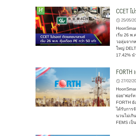
CCET ไม่
25/05/2
HoonSmart
เริ่ม 26 พ
วอลุ่มจากห
ใหญ่ DELTA
17.42% นำ
FORTH เต
27/02/2
HoonSmart
ย่อย”ฟอร์ท
FORTH ยังถ
ได้รับการจ
นวนไม่เกิน
FEMS เป็นจ