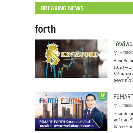
BREAKING NEWS
forth
“คิงส์ฟ
05/08/2
HoonSmart
1,620 – 1
3% ผสมควา
ลงตามน้ำม
FSMART-
22/06/2
HoonSmart
คอร์ปอเรช
จัดการช่วย