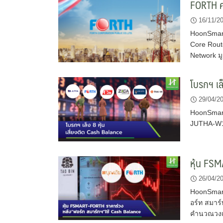
FORTH คว
16/11/2
HoonSmart.
Core Rout
Network ม
โบรกฯ เล
29/04/2
HoonSmart
JUTHA-W1,
หุ้น FS
26/04/2
HoonSmart
อร์ท สมาร
คำนวณวงเง