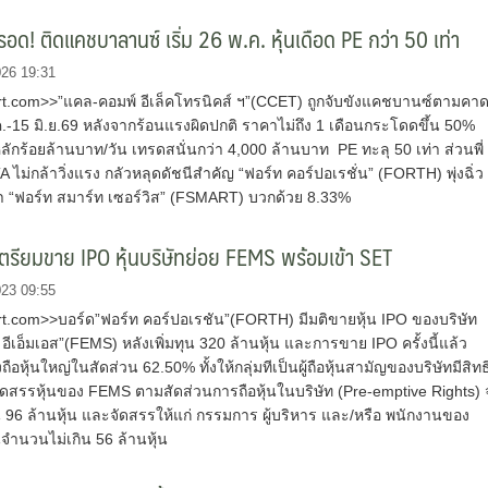
รอด! ติดแคชบาลานซ์ เริ่ม 26 พ.ค. หุ้นเดือด PE กว่า 50 เท่า
026 19:31
.com>>”แคล-คอมพ์ อีเล็คโทรนิคส์ ฯ”(CCET) ถูกจับขังแคชบานซ์ตามคา
.ค.-15 มิ.ย.69 หลังจากร้อนแรงผิดปกติ ราคาไม่ถึง 1 เดือนกระโดดขึ้น 50%
ลักร้อยล้านบาท/วัน เทรดสนั่นกว่า 4,000 ล้านบาท PE ทะลุ 50 เท่า ส่วนพี่
 ไม่กล้าวิ่งแรง กลัวหลุดดัชนีสำคัญ “ฟอร์ท คอร์ปอเรชั่น” (FORTH) พุ่งฉิ่ว
 “ฟอร์ท สมาร์ท เซอร์วิส” (FSMART) บวกด้วย 8.33%
รียมขาย IPO หุ้นบริษัทย่อย FEMS พร้อมเข้า SET
023 09:55
.com>>บอร์ด”ฟอร์ท คอร์ปอเรชัน”(FORTH) มีมติขายหุ้น IPO ของบริษัท
 อีเอ็มเอส”(FEMS) หลังเพิ่มทุน 320 ล้านหุ้น และการขาย IPO ครั้งนี้แล้ว
ือหุ้นใหญ่ในสัดส่วน 62.50% ทั้งให้กลุ่มทีเป็นผู้ถือหุ้นสามัญของบริษัทมีสิทธ
ัดสรรหุ้นของ FEMS ตามสัดส่วนการถือหุ้นในบริษัท (Pre-emptive Rights) 
 96 ล้านหุ้น และจัดสรรให้แก่ กรรมการ ผู้บริหาร และ/หรือ พนักงานของ
ํานวนไม่เกิน 56 ล้านหุ้น