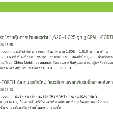
อร์ด”คาดหุ้นภาคบ่ายแนวต้าน1,620–1,625 จุด ชู CPALL-FORT
026 13:55
.com>>บล.คิงส์ฟอร์ด วางแนวรับภาคบ่าย 1,605 – 1,610 จุด แนวต้าน
,625 จุด หลังปิดเช้าลบ 1.95 จุด แรงขาย TRUE หลังกำไร Q2/69 ต่ำกว่าคา
มกังวล China Mobile จะทยอยลดสัดส่วนการถือหุ้นลง ด้านกลุ่มพลังงานล
ันลด เสิร์ฟหุ้นเด่นเทคนิคสวย CPALL, FORTH
FORTH ร่วมทุนธุรกิจใหม่ ‘แมวส้มฯ’แพลตฟอร์มซื้อขายอสังห
026 16:43
.com>>”ฟอร์ท สมาร์ท เซอร์วิส”(FSMART) ร่วมทุน 51% “ฟอร์ท
ั่น”(FORTH) ถือ 49%ในบริษัท แมวส้ม แอสเตท ทำธุรกิจแพลตฟอร์ม การ
ซื้อ-ขายอสังหาริมทรัพย์ให้สะดวกง่ายขึ้น