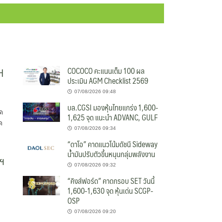
H
COCOCO คะแนนเต็ม 100 ผล
ประเมิน AGM Checklist 2569
07/08/2026 09:48
บล.CGSI มองหุ้นไทยแกร่ง 1,600-
ด
1,625 จุด แนะนำ ADVANC, GULF
ด
07/08/2026 09:34
“ดาโอ” คาดแนวโน้มดัชนี Sideway
น้ำมันปรับตัวขึ้นหนุนกลุ่มพลังงาน
าฯ
07/08/2026 09:32
“คิงส์ฟอร์ด” คาดกรอบ SET วันนี้
1,600-1,630 จุด หุ้นเด่น SCGP-
OSP
07/08/2026 09:20