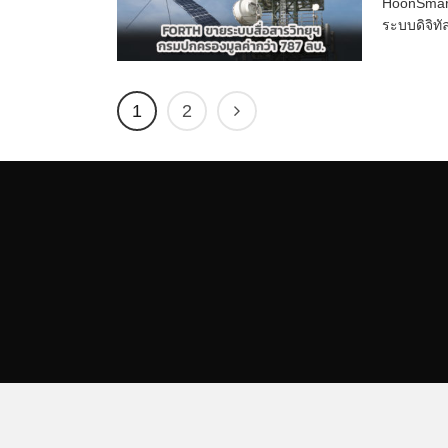
HoonSmart
ระบบดิจิท
1
2