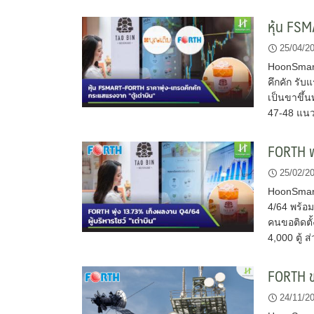
หุ้น FSM
25/04/2
HoonSmart
คึกคัก รับ
เป็นขาขึ้
47-48 แนว
FORTH พุ
25/02/2
HoonSmart
4/64 พร้อ
คนขอติดตั้ง
4,000 ตู้
FORTH ข
24/11/2