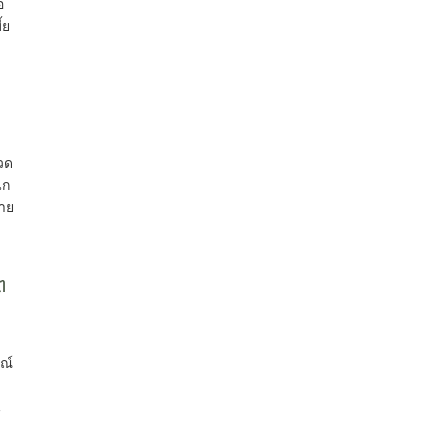
อ
้ย
วด
ิก
มาย
ต
รณ์
น