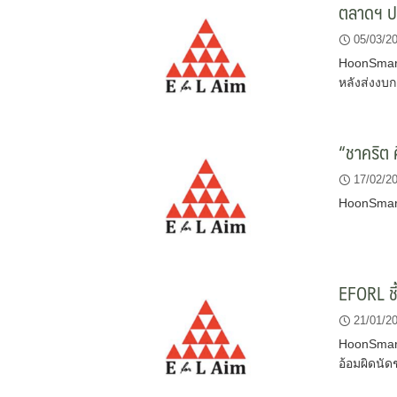
ตลาดฯ ป
05/03/2
HoonSmart
หลังส่งงบก
“ชาคริต 
17/02/2
HoonSmart
EFORL ชี้
21/01/2
HoonSmart.
อ้อมผิดนั