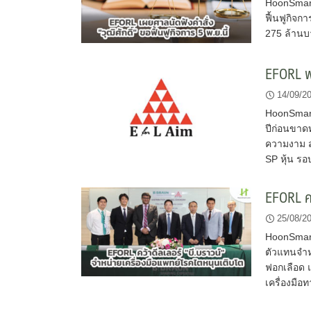
HoonSmartc
ฟื้นฟูกิจก
275 ล้านบ
EFORL พล
14/09/2
HoonSmart
ปีก่อนขาดท
ความงาม ส
SP หุ้น รอ
EFORL คว
25/08/2
HoonSmart
ตัวแทนจำหน
ฟอกเลือด 
เครื่องมื