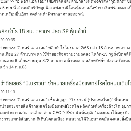
om>> “อี ฟอร์ แอล เอม” เผยศาลล้มละลายกลางนัดฟังคำสั่ง “วุฒิศักดิ์” ข
าร 5 พ.ย.นี้ ส่วนคดีบริษัทถูกฟ้องแพ่งกรณีโอนหุ้นศาลสั่งชำระเงินพร้อมดอกเบี
าทเตรียมยื่นฎีกา คัดค้านคำพิพากษาศาลอุทธรณ์
ิกกำไร 18 ลบ. ตลาดฯ ปลด SP หุ้นเช้านี้
020 09:35
.com>> “อี ฟอร์ แอล เอม” พลิกกำไรไตรมาส 2/63 กว่า 18 ล้านบาท จากง
ุนเกือบ 27 ล้านบาท ค่าใช้จ่ายธุรกิจความงามลดลง โควิด-19 รัฐสั่งปิดคลิน
่วนงวด 6 เดือนขาดทุน 372 ล้านบาท ด้านตลาดหลักทรัพย์ฯ ปลดเครื่องห
บเช้า 14 ก.ย.63
้าดีลเลอร์ “บี.บราวน์” จำหน่ายเครื่องมือแพทย์โรคไตหนุนเติบโ
020 11:13
.com>> “อี ฟอร์ แอล เอม” เซ็นสัญญา “บี.บราวน์ (ประเทศไทย)” ขึ้นแท่น
่ายกระจายสินค้ากลุ่มเครื่องมือแพทย์โรคไต ผลิตภัณฑ์เครื่องล้างไต อุปก
และทำความสะอาดเลือด ด้าน CEO “ปรีชา นันท์นฤมิต” มองแนวโน้มธุรกิจ
อทางการแพทย์สัญญาณดีเติบโตต่อเนื่อง หนุนรายได้ในอนาคตมั่นคงและยั่งยื