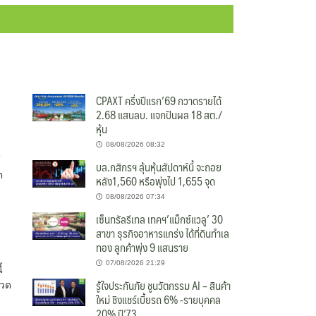
CPAXT ครึ่งปีแรก’69 กวาดรายได้
2.68 แสนลบ. แจกปันผล 18 สต./
หุ้น
08/08/2026 08:32
”
บล.กสิกรฯ ลุ้นหุ้นสัปดาห์นี้ จะถอย
ต
หลัง1,560 หรือพุ่งไป 1,655 จุด
08/08/2026 07:34
เซ็นทรัลรีเทล เทคฯ’แม็กซ์แวลู’ 30
สาขา ธุรกิจอาหารแกร่ง ได้ที่ดินทำเล
ทอง ลูกค้าพุ่ง 9 แสนราย
07/08/2026 21:29
้
รู้ใจประกันภัย ชูนวัตกรรม AI – สินค้า
งวด
ใหม่ ชิงแชร์เบี้ยรถ 6% -รายบุคคล
20% ปี’73