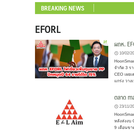
BREAKING NEWS
EFORL
ผถห. EFO
10/02/2
HoonSmart.
จำกัด 3 รา
CEO เผยเต
แกร่ง วางเ
ตลาด ma
23/11/2
HoonSmart
หลังส่งงบ
9 เดือนขา