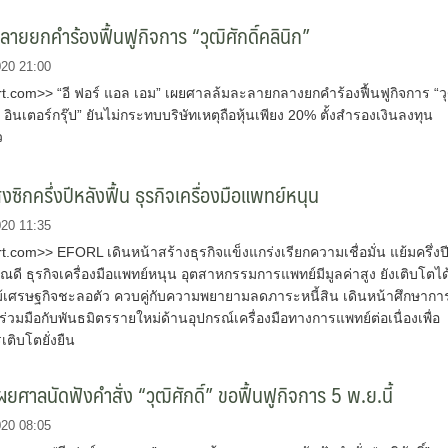
ลายยกคำร้องฟื้นฟูกิจการ “วุฒิศักดิ์คลินิก”
020 21:00
.com>> “อี ฟอร์ แอล เอม” เผยศาลล้มละลายกลางยกคำร้องฟื้นฟูกิจการ “วุ
ิก อินเตอร์กรุ๊ป” ยันไม่กระทบบริษัทเหตุถือหุ้นเพียง 20% ตั้งสำรองเงินลงทุน
ว
ซิกครึ่งปีหลังฟื้น ธุรกิจเครื่องมือแพทย์หนุน
020 11:35
com>> EFORL เดินหน้าสร้างธุรกิจแข็งแกร่งเรียกความเชื่อมั่น แย้มครึ่งป
ดี ธุรกิจเครื่องมือแพทย์หนุน อุตสาหกรรมการแพทย์มีมูลค่าสูง ยังเติบโตได
 แม้เศรษฐกิจชะลอตัว ควบคู่กับความพยายามลดภาระหนี้สิน เดินหน้าศึกษากา
่วมมือกับพันธมิตรรายใหม่ด้านอุปกรณ์เครื่องมือทางการแพทย์ต่อเนื่องเพื่อ
เติบโตยั่งยืน
ยศาลนัดฟังคำสั่ง “วุฒิศักดิ์” ขอฟื้นฟูกิจการ 5 พ.ย.นี้
020 08:05