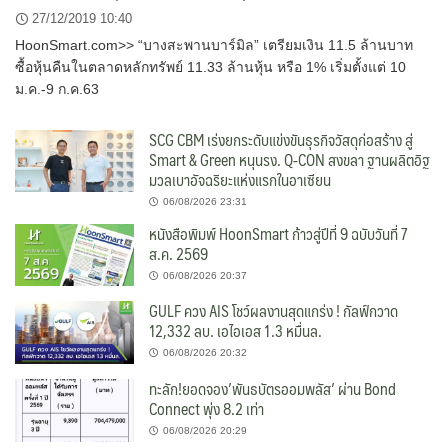
27/12/2019 10:40
HoonSmart.com>> “บางสะพานบาร์มิล” เตรียมเงิน 11.5 ล้านบาท
ซื้อหุ้นคืนในตลาดหลักทรัพย์ 11.33 ล้านหุ้น หรือ 1% เริ่มตั้งแต่ 10
ม.ค.-9 ก.ค.63
SCG CBM เร่งยกระดับแข่งขันธุรกิจวัสดุก่อสร้าง สู่
Smart & Green หนุนรง. Q-CON สงขลา ฐานผลิตอิฐ
มวลเบาอัจฉริยะแห่งแรกในอาเซียน
06/08/2026 23:31
หนังสือพิมพ์ HoonSmart ก้าวสู่ปีที่ 9 ฉบับวันที่ 7
ส.ค. 2569
06/08/2026 20:37
GULF ควง AIS โชว์ผลงานสุดแกร่ง ! กัลฟ์กวาด
12,332 ลบ. เอไอเอส 1.3 หมื่นล.
06/08/2026 20:32
ทะลัก!ยอดจอง’พันธบัตรออมพลัส’ ผ่าน Bond
Connect พุ่ง 8.2 เท่า
06/08/2026 20:29