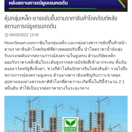
หุ้นกลุ่มเหล็ก-ยางขยับขึ้นตามราคาสินค้าโภคภัณฑ์หลัง
สถานการณ์ยูเครนกดดัน
04/03/2022 13:55
HoonSmart.com>>หุ้นในกลุ่มเหล็ก และกลุ่มยางพาราขยับขึ้นทั่วหน้า
ตามราคาสินค้าโภคภัณฑ์ที่ต่างทยอยปรับขึ้น นำโดยราคาน้ำมันพุ่ง
รับแรงกดดันจากสถานการณ์สงครามในยูเครน ด้านบริษัทเหล็ก
ยอมรับราคาเหล็กยืนในระดับสูงจากหลายปัจจัยที่เข้ามากระทบ ทั้งเงิน
ดอลลาร์สหรัฐที่แข็งค่า, ช่วงกีฬาโอลิมปิกทางจีนไม่ส่งสินค้า รวมไปถึง
สถานการณ์สงครามยูเครน ด้านยางพารายังเผชิญกับภาวะขาดดุล
อุปทานของยางธรรมชาติทั่วโลกที่คาดว่าจะเกิดขึ้นในปีนี้จำนวน 2.1
หมื่นตัน ทำให้เป็นบวกต่อราคายางในระยะกลาง