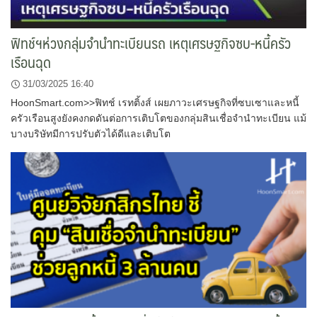
ฟิทช์ฯห่วงกลุ่มจำนำทะเบียนรถ เหตุเศรษฐกิจซบ-หนี้ครัว
เรือนฉุด
31/03/2025 16:40
HoonSmart.com>>ฟิทช์ เรทติ้งส์ เผยภาวะเศรษฐกิจที่ซบเซาและหนี้
ครัวเรือนสูงยังคงกดดันต่อการเติบโตของกลุ่มสินเชื่อจำนำทะเบียน แม้
บางบริษัทมีการปรับตัวได้ดีและเติบโต