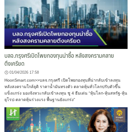
บลจ.กรุงศรีเปิดโพยกองทุนน่าซื้อ หลังสงครามคลาย
ตึงเครียด
01/04/2026 17:58
HoonSmart.com>>บลจ.กรุงศรี เปิดโพยกองทุนที่น่ากลับเข้าลงทุน
หลังสงครามใกล้ยุติ ราคาน้ำมันทรงตัว ตลาดหุ้นทั่วโลกปรับตัวขึ้น
แข็งแกร่ง มองจังหวะกลับเข้าลงทุน ชู 4 ธีมเด่น “หุ้นโลก-หุ้นสหรัฐ-หุ้น
ยุโรป-ตลาดหุ้นร่วงแรง พื้นฐานยังแกร่ง”