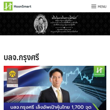
MENU
Skip
to
content
บลจ.กรุงศรี