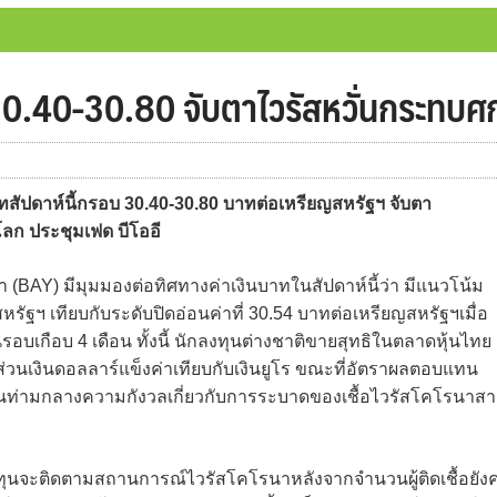
 30.40-30.80 จับตาไวรัสหวั่นกระทบศ
ัปดาห์นี้กรอบ 30.40-30.80 บาทต่อเหรียญสหรัฐฯ จับตา
ก ประชุมเฟด บีโออี
 (BAY) มีมุมมองต่อทิศทางค่าเงินบาทในสัปดาห์นี้ว่า มีแนวโน้ม
ัฐฯ เทียบกับระดับปิดอ่อนค่าที่ 30.54 บาทต่อเหรียญสหรัฐฯเมื่อ
รอบเกือบ 4 เดือน ทั้งนี้ นักลงทุนต่างชาติขายสุทธิในตลาดหุ้นไทย
 ส่วนเงินดอลลาร์แข็งค่าเทียบกับเงินยูโร ขณะที่อัตราผลตอบแทน
้นท่ามกลางความกังวลเกี่ยวกับการระบาดของเชื้อไวรัสโคโรนาส
ลงทุนจะติดตามสถานการณ์ไวรัสโคโรนาหลังจากจำนวนผู้ติดเชื้อยัง