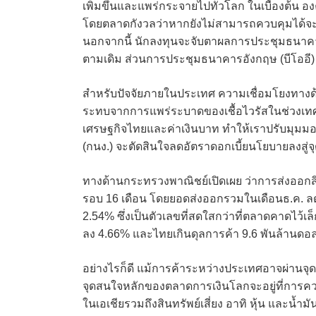
เพิ่มขึ้นและแพร่กระจายไปทั่วโลก ในเบื้องต้น 
โดยตลาดกังวลว่าหากยังไม่สามารถควบคุมได้จะฉุ
นอกจากนี้ นักลงทุนจะจับตาผลการประชุมธนาคารก
ตามเดิม ส่วนการประชุมธนาคารอังกฤษ (บีโออี) ว
สำหรับปัจจัยภายในประเทศ ความเชื่อมโยงทางด้
ระทบจากการแพร่ระบาดของเชื้อไวรัสในช่วงเทศก
เศรษฐกิจไทยและค่าเงินบาท ทำให้เราปรับมุมม
(กนง.) จะตัดสินใจลดอัตราดอกเบี้ยนโยบายลงสู่จุ
ทางด้านกระทรวงพาณิชย์เปิดเผย ว่าการส่งออกสิ
รอบ 16 เดือน โดยยอดส่งออกรวมในเดือนธ.ค. ลดล
2.54% ซึ่งเป็นตัวเลขที่สดใสกว่าที่ตลาดคาดไว้เล
ลง 4.66% และไทยเกินดุลการค้า 9.6 พันล้านดอ
อย่างไรก็ดี แม้การค้าระหว่างประเทศอาจผ่านจุด
จุดสนใจหลักของตลาดการเงินโลกจะอยู่ที่การค
ในเอเชียรวมถึงสินทรัพย์เสี่ยง อาทิ หุ้น และน้