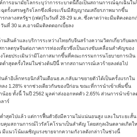
องค์การอนามัยโลกระบุว่าการระบาดนี้ถือเป็นสถานการณ์ฉุกเฉินใน
ดรั้งเศรษฐกิจโลกซึ่งเพิ่งจะเริ่มมีสัญญาณเสถียรภาพมากขึ้น
ลางสหรัฐฯ (เฟด)ในวันที่ 28-29 ม.ค. ซึ่งคาดว่าจะมีมติคงดอกเบ
ันที่ 30 ม.ค.อาจมีมติลดดอกเบี้ยลง
านสินค้าและบริการระหว่างไทยกับจีนสร้างความวิตกเกี่ยวกับผล
าลตรุษจีนต่อภาคการท่องเที่ยวซึ่งเป็นแรงขับเคลื่อนสำคัญของ
องโดยประเมินว่ามีโอกาสมากขึ้นที่คณะกรรมการนโยบายการเงิน
ดต่ำสุดครั้งใหม่ในช่วงต้นปีนี้ หากสถานการณ์เลวร้ายลงต่อไป
นค้าอิเล็กทรอนิกส์ในเดือนธ.ค.กลับมาขยายตัวได้เป็นครั้งแรกใน
ง 1.28% จากช่วงเดียวกันของปีก่อน ขณะที่การนำเข้าเพิ่มขึ้น
็กน้อย ทั้งนี้ ในปี 2562 มูลค่าส่งออกหดตัว 2.65% ส่วนการนำเข้าล
ลลาร์
ต่ำสุดไปแล้ว แต่การฟื้นตัวยังมีความไม่แน่นอนสูง และในระยะสั้น
วบคุมสถานการณ์ไวรัสโคโรนาเป็นสำคัญ โดยสกุลเงินตลาดเกิดให
ำมัน มีแนวโน้มเผชิญแรงขายจากความกังวลดังกล่าวในช่วงนี้