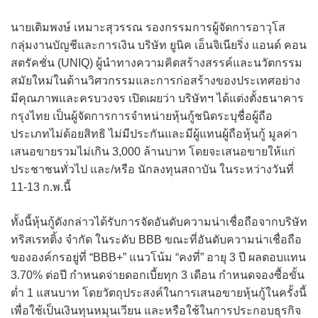
นายเติมพงษ์ เหมาะสุวรรณ รองกรรมการผู้จัดการอาวุโส
กลุ่มงานบัญชีและการเงิน บริษัท ยูนิค เอ็นจิเนียริ่ง แอนด์ คอน
สตรัคชั่น (UNIQ) ผู้นำทางความคิดสร้างสรรค์และนวัตกรรม
สมัยใหม่ในด้านวิศวกรรมและการก่อสร้างของประเทศอย่าง
มีคุณภาพและครบวงจร เปิดเผยว่า บริษัทฯ ได้แต่งตั้งธนาคาร
กรุงไทย เป็นผู้จัดการการจำหน่ายหุ้นกู้ชนิดระบุชื่อผู้ถือ
ประเภทไม่ด้อยสิทธิ ไม่มีประกันและมีผู้แทนผู้ถือหุ้นกู้ มูลค่า
เสนอขายรวมไม่เกิน 3,000 ล้านบาท โดยจะเสนอขายให้แก่
ประชาชนทั่วไป และ/หรือ นักลงทุนสถาบัน ในระหว่างวันที่
11-13 ก.พ.นี้
ทั้งนี้หุ้นกู้ดังกล่าวได้รับการจัดอันดับความน่าเชื่อถือจากบริษัท
ทริสเรทติ้ง จำกัด ในระดับ BBB ขณะที่อันดับความน่าเชื่อถือ
ขององค์กรอยู่ที่ “BBB+” แนวโน้ม “คงที่” อายุ 3 ปี ผลตอบแทน
3.70% ต่อปี กำหนดจ่ายดอกเบี้ยทุก 3 เดือน กำหนดจองซื้อขั้น
ต่ำ 1 แสนบาท โดยวัตถุประสงค์ในการเสนอขายหุ้นกู้ในครั้งนี้
เพื่อใช้เป็นเงินทุนหมุนเวียน และหรือใช้ในการประกอบธุรกิจ