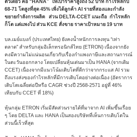
ตัวเดียว คือ “HANA” ให้เป้าราคาสูงถึง 52 บาท กำไรหลักปี
68-71 โตสูงที่สุด 45% เพิ่งได้ลูกค้า AI รายที่สองและกำลัง
ขยายกำลังการผลิต ส่วน DELTA-CCET แนะถือ กำไรหลัก
ก็โต แต่แพงไป ส่วน KCE สั่งขาย ราคาเป้าหมาย 19 บาท
บล.เมย์แบงก์ (ประเทศไทย) ยังคงน้ำหนักการลงทุน “เท่า
ตลาด” สำหรับกลุ่มอิเล็กทรอนิกส์ไทย (ETRON) เนื่องจากยัง
คงมีความไม่แน่นอนเกี่ยวกับเรื่องกำแพงภาษีและสถานการณ์
ในตะวันออกกลาง โดยเปลี่ยนหุ้นเด่นมาเป็น HANA (จากเดิม
CCET) เนื่องจากมีแนวโน้มเติบโตที่ดีกว่าจากกระแส AI รวม
ถึงแรงส่งของกำไรหลักที่มีการเติบโตอย่างต่อเนื่อง (อัตราการ
เติบโตเฉลี่ยต่อปีหรือ CAGR ช่วงปี 2568-2571 อยู่ที่ 46%
เทียบกับ CCET ที่ 18%)
หุ้นกลุ่ม ETRON เริ่มมีสัดส่วนรายได้ที่มาจาก AI เพิ่มขึ้นเรื่อย
ๆ โดย DELTA และ HANA เป็นสองบริษัทที่เห็นการเติบโตใน
ส่วนนี้เร็วที่สุด