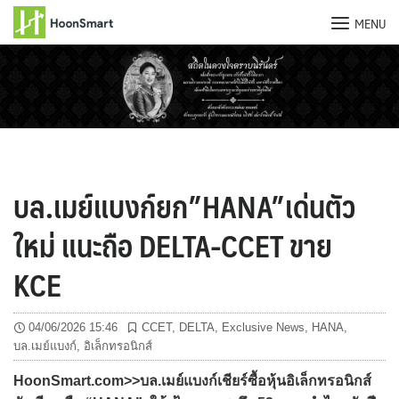
MENU
Skip
to
content
บล.เมย์แบงก์ยก”HANA”เด่นตัว
ใหม่ แนะถือ DELTA-CCET ขาย
KCE
04/06/2026 15:46
CCET
,
DELTA
,
Exclusive News
,
HANA
,
บล.เมย์แบงก์
,
อิเล็กทรอนิกส์
HoonSmart.com>>บล.เมย์แบงก์เชียร์ซื้อหุ้นอิเล็กทรอนิกส์