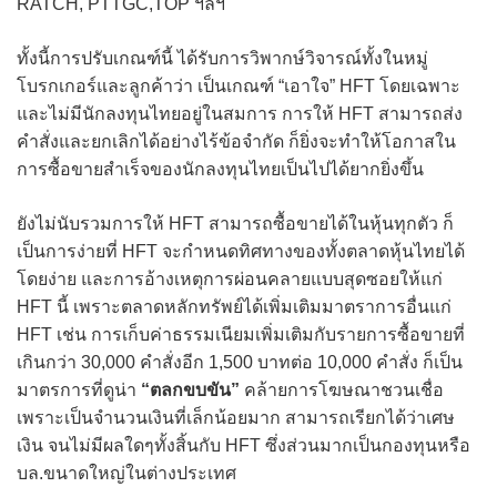
RATCH, PTTGC,TOP ฯลฯ
ทั้งนี้การปรับเกณฑ์นี้ ได้รับการวิพากษ์วิจารณ์ทั้งในหมู่
โบรกเกอร์และลูกค้าว่า เป็นเกณฑ์ “เอาใจ” HFT โดยเฉพาะ
และไม่มีนักลงทุนไทยอยู่ในสมการ การให้ HFT สามารถส่ง
คำสั่งและยกเลิกได้อย่างไร้ข้อจำกัด ก็ยิ่งจะทำให้โอกาสใน
การซื้อขายสำเร็จของนักลงทุนไทยเป็นไปได้ยากยิ่งขึ้น
ยังไม่นับรวมการให้ HFT สามารถซื้อขายได้ในหุ้นทุกตัว ก็
เป็นการง่ายที่ HFT จะกำหนดทิศทางของทั้งตลาดหุ้นไทยได้
โดยง่าย และการอ้างเหตุการผ่อนคลายแบบสุดซอยให้แก่
HFT นี้ เพราะตลาดหลักทรัพย์ได้เพิ่มเติมมาตราการอื่นแก่
HFT เช่น การเก็บค่าธรรมเนียมเพิ่มเติมกับรายการซื้อขายที่
เกินกว่า 30,000 คำสั่งอีก 1,500 บาทต่อ 10,000 คำสั่ง ก็เป็น
มาตรการที่ดูน่า
“
ตลกขบขัน”
คล้ายการโฆษณาชวนเชื่อ
เพราะเป็นจำนวนเงินที่เล็กน้อยมาก สามารถเรียกได้ว่าเศษ
เงิน จนไม่มีผลใดๆทั้งสิ้นกับ HFT ซึ่งส่วนมากเป็นกองทุนหรือ
บล.ขนาดใหญ่ในต่างประเทศ