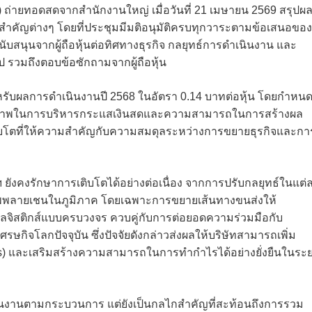
GM) ถ่ายทอดสดจากสำนักงานใหญ่ เมื่อวันที่ 21 เมษายน 2569 สรุปผ
คัญต่างๆ โดยที่ประชุมมีมติอนุมัติครบทุกวาระตามข้อเสนอของ
สนุนจากผู้ถือหุ้นต่อทิศทางธุรกิจ กลยุทธ์การดำเนินงาน และ
 รวมถึงตอบข้อซักถามจากผู้ถือหุ้น
นผลสำหรับผลการดำเนินงานปี 2568 ในอัตรา 0.14 บาทต่อหุ้น โดยกำหน
ักยภาพในการบริหารกระแสเงินสดและความสามารถในการสร้างผล
ติบโตที่ให้ความสำคัญกับความสมดุลระหว่างการขยายธุรกิจและกา
ังคงรักษาการเติบโตได้อย่างต่อเนื่อง จากการปรับกลยุทธ์ในแต่
ซัพพลายเชนในภูมิภาค โดยเฉพาะการขยายเส้นทางขนส่งให้
รโลจิสติกส์แบบครบวงจร ควบคู่กับการต่อยอดความร่วมมือกับ
กิจโลกปัจจุบัน ซึ่งปัจจัยดังกล่าวส่งผลให้บริษัทสามารถเพิ่ม
vices) และเสริมสร้างความสามารถในการทำกำไรได้อย่างยั่งยืนในระ
ดำเนินงานตามกระบวนการ แต่ยังเป็นกลไกสำคัญที่สะท้อนถึงการรวม