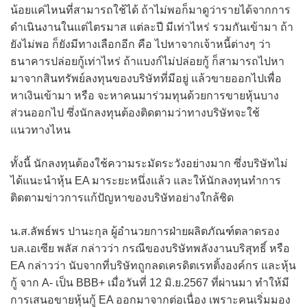
น้อยแค่ไหนที่สามารถใช้ได้ ถ้าไม่พอก็มาดูว่ารายได้จากการ
ดำเนินงานในแต่ไตรมาส แต่ละปี มีเท่าไหร่ รวมกันเข้ามา ถ้า
ยังไม่พอ ก็ยังมีทางเลือกอีก คือ ไปหาจากเจ้าหนี้ต่างๆ ว่า
ธนาคารปล่อยกู้เท่าไหร่ ถ้าแบงก์ไม่ปล่อยกู้ ก็สามารถไปหา
มาจากสินทรัพย์ลงทุนของบริษัทที่มีอยู่ แล้วขายออกไปเพื่อ
หาเงินเข้ามา หรือ จะหาคนมาร่วมทุนด้วยการขายหุ้นบาง
ส่วนออกไป ซึ่งนักลงทุนต้องติดตามว่าทางบริษัทจะใช้
แนวทางไหน
ทั้งนี้ นักลงทุนต้องใช้ความระมัดระวังอย่างมาก ซึ่งบริษัทไม่
ได้แนะนำหุ้น EA มาระยะหนึ่งแล้ว และให้นักลงทุนทำการ
ติดตามข่าวการแก้ปัญหาของบริษัทอย่างใกล้ชิด
น.ส.ลัพธ์พร ปานะกุล ผู้อำนวยการฝ่ายผลิตภัณฑ์ตลาดรอง
บล.เอเซีย พลัส กล่าวว่า กรณีของบริษัทพลังงานบริสุทธิ์ หรือ
EA กล่าวว่า นับจากที่บริษัทถูกลดเครดิตเรทติ้งองค์กร และหุ้น
กู้ จาก A- เป็น BBB+ เมื่อวันที่ 12 มิ.ย.2567 ที่ผ่านมา ทำให้มี
การเสนอขายหุ้นกู้ EA ออกมาจากต่อเนื่อง เพราะคนเริ่มมอง