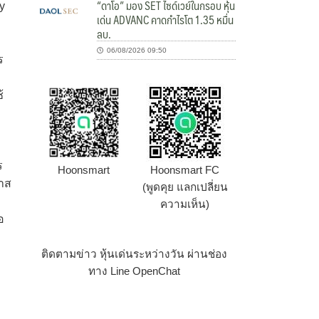
“ดาโอ” มอง SET ไซด์เวย์ในกรอบ หุ้น
y
เด่น ADVANC คาดกำไรโต 1.35 หมื่น
ลบ.
06/08/2026 09:50
ร
้
ร
Hoonsmart
Hoonsmart FC
กาส
(พูดคุย แลกเปลี่ยน
ความเห็น)
อ
ติดตามข่าว หุ้นเด่นระหว่างวัน ผ่านช่อง
ทาง Line OpenChat