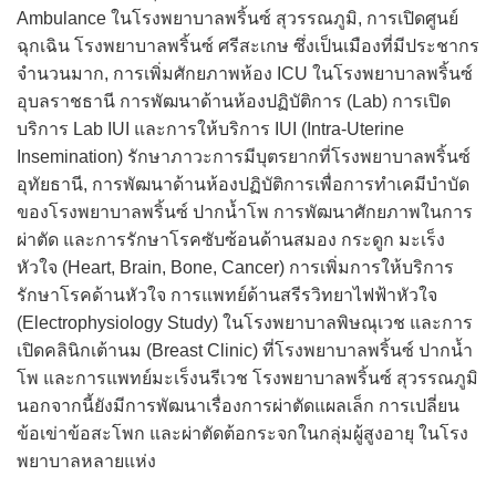
Ambulance ในโรงพยาบาลพริ้นซ์ สุวรรณภูมิ, การเปิดศูนย์
ฉุกเฉิน โรงพยาบาลพริ้นซ์ ศรีสะเกษ ซึ่งเป็นเมืองที่มีประชากร
จำนวนมาก, การเพิ่มศักยภาพห้อง ICU ในโรงพยาบาลพริ้นซ์
อุบลราชธานี การพัฒนาด้านห้องปฏิบัติการ (Lab) การเปิด
บริการ Lab IUI และการให้บริการ IUI (Intra-Uterine
Insemination) รักษาภาวะการมีบุตรยากที่โรงพยาบาลพริ้นซ์
อุทัยธานี, การพัฒนาด้านห้องปฏิบัติการเพื่อการทำเคมีบำบัด
ของโรงพยาบาลพริ้นซ์ ปากน้ำโพ การพัฒนาศักยภาพในการ
ผ่าตัด และการรักษาโรคซับซ้อนด้านสมอง กระดูก มะเร็ง
หัวใจ (Heart, Brain, Bone, Cancer) การเพิ่มการให้บริการ
รักษาโรคด้านหัวใจ การแพทย์ด้านสรีรวิทยาไฟฟ้าหัวใจ
(Electrophysiology Study) ในโรงพยาบาลพิษณุเวช และการ
เปิดคลินิกเต้านม (Breast Clinic) ที่โรงพยาบาลพริ้นซ์ ปากน้ำ
โพ และการแพทย์มะเร็งนรีเวช โรงพยาบาลพริ้นซ์ สุวรรณภูมิ
นอกจากนี้ยังมีการพัฒนาเรื่องการผ่าตัดแผลเล็ก การเปลี่ยน
ข้อเข่าข้อสะโพก และผ่าตัดต้อกระจกในกลุ่มผู้สูงอายุ ในโรง
พยาบาลหลายแห่ง