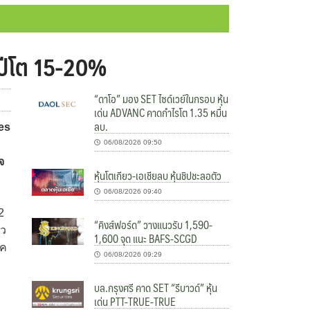
้งปีโต 15-20%
“ดาโอ” มอง SET ไซด์เวย์ในกรอบ หุ้น
เด่น ADVANC คาดกำไรโต 1.35 หมื่น
ลบ.
es
06/08/2026 09:50
จ
หุ้นโตเกียว-เอเชียลบ หุ้นชิปชะลอตัว
06/08/2026 09:40
2
“คิงส์ฟอร์ด” วางแนวรับ 1,590-
นว
1,600 จุด แนะ BAFS-SCGD
็ค
06/08/2026 09:29
บล.กรุงศรี คาด SET “รีบาวด์” หุ้น
เด่น PTT-TRUE-TRUE