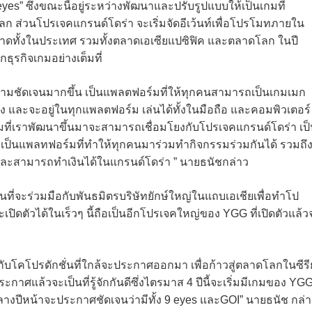
 eyes” ซึ่งขณะนี้อยู่ระหว่างพัฒนาและปรับรูปแบบให้เป็นเกมที่
โลก ส่วนโปรเจคแกรนด์โดร่า จะเริ่มจัดอีเว้นท์เพื่อโปรโมทภายใน
ลาดทั้งในประเทศ รวมทั้งตลาดเอเซียแปซิฟิค และตลาดโลก ในปี
ธุรกิจเกมอย่างเต็มที่
วามชัดเจนมากขึ้น เป็นแพลตฟอร์มที่ให้ทุกคนสามารถเป็นเกมเมก
ิง และจะอยู่ในทุกแพลตฟอร์ม เล่นได้ทั้งในมือถือ และคอมพิวเตอร์
เกมที่เราพัฒนาขึ้นมาจะสามารถเชื่อมโยงกับโปรเจคแกรนด์โดร่า เป
ร เป็นแพลทฟอร์มที่ทำให้ทุกคนมาร่วมทำกิจกรรมร่วมกันได้ รวมถึ
ละสามารถทำเงินได้ในแกรนด์โดร่า ” นายธนัชกล่าว
ที่จะร่วมมือกับพันธมิตรบริษัทยักษ์ใหญ่ในแถบเอเชียเพื่อทำโป
จะเปิดตัวได้ในเร็วๆ นี้ถือเป็นอีกโปรเจคใหญ่ของ YGG ที่เปิดตัวแล้ว
มือกับโคโปรดักชั่นที่ใกล้จะประกาศออกมา เพื่อก้าวสู่ตลาดโลกในซีรีย
ประกาศแล้วจะเป็นที่รู้จักกันดีซึ่งไตรมาส 4 ปีนี้จะเริ่มมีเกมของ YG
กลางปีหน้าจะประกาศชัดเจนว่ามีทั้ง 9 eyes และGOI” นายธนัช กล่