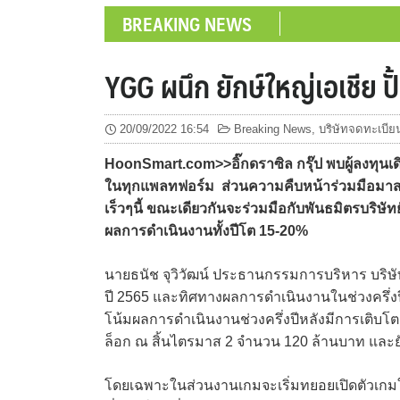
BREAKING NEWS
YGG ผนึก ยักษ์ใหญ่เอเชีย ปั
20/09/2022 16:54
Breaking News
,
บริษัทจดทะเบีย
HoonSmart.com>>อิ๊กดราซิล กรุ๊ป พบผู้ลงทุน
ในทุกแพลทฟอร์ม ส่วนความคืบหน้าร่วมมือมาสเตอ
เร็วๆนี้ ขณะเดียวกันจะร่วมมือกับพันธมิตรบริษัทย
ผลการดำเนินงานทั้งปีโต 15-20%
นายธนัช จุวิวัฒน์ ประธานกรรมการบริหาร บริษ
ปี 2565 และทิศทางผลการดำเนินงานในช่วงครึ่งปี
โน้มผลการดำเนินงานช่วงครึ่งปีหลังมีการเติบโต
ล็อก ณ สิ้นไตรมาส 2 จำนวน 120 ล้านบาท และยั
โดยเฉพาะในส่วนงานเกมจะเริ่มทยอยเปิดตัวเกมให