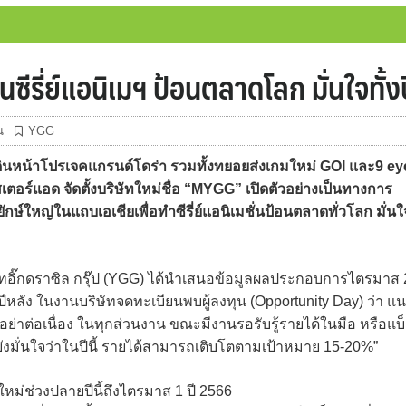
้นซีรี่ย์แอนิเมฯ ป้อนตลาดโลก มั่นใจทั
น
YGG
เดินหน้าโปรเจคแกรนด์โดร่า รวมทั้งทยอยส่งเกมใหม่ GOI และ9 ey
ร์แอด จัดตั้งบริษัทใหม่ชื่อ “MYGG” เปิดตัวอย่างเป็นทางการ
ักษ์ใหญ่ในแถบเอเชียเพื่อทำซีรี่ย์แอนิเมชั่นป้อนตลาดทั่วโลก มั่นใ
ัทอิ๊กดราซิล กรุ๊ป (YGG) ได้นำเสนอข้อมูลผลประกอบการไตรมาส 
หลัง ในงานบริษัทจดทะเบียนพบผู้ลงทุน (Opportunity Day) ว่า แ
อย่าต่อเนื่อง ในทุกส่วนงาน ขณะมีงานรอรับรู้รายได้ในมือ หรือแบ
งมั่นใจว่าในปีนี้ รายได้สามารถเติบโตตามเป้าหมาย 15-20%”
ม่ช่วงปลายปีนี้ถึงไตรมาส 1 ปี 2566