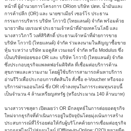
หน้าที่ ผู้อำนวยการโครงการ ORion บริษัท ปตท. น้ำมันและ
การค้าปลีก (OR) และ นายซาเมียร์ เซอร์โร ประธาน
กรรมการบริหาร บริษัท โกวาบิ (ไทยแลนด์) จำกัด พร้อมด้วย
นายวาดิม เยเรเมฟ ประธานเจ้าหน้าที่ฝ่ายเทคโนโลยี และ
นางสาววิภาวี วงศ์สิริศักดิ์ ประธานเจ้าหน้าที่ฝ่ายการขาย
บริษัท โกวาบิ (ไทยแลนด์) จำกัด ร่วมลงนามในสัญญาซื้อขาย
หุ้น ระหว่าง บริษัท มอดูลัส เวนเจอร์ จำกัด หรือ Modulus ซึ่ง
เป็นบริษัทย่อยของ OR และ บริษัท โกวาบิ (ไทยแลนด์) จำกัด
ซึ่งประกอบธุรกิจแพลตฟอร์มดิจิทัล ที่เชื่อมต่อบริการด้าน
สุขภาพและความงาม โดยผู้ใช้บริการสามารถค้นหาบริการ
อ่านรีวิวเพื่อประกอบการตัดสินใจ สั่งซื้อ e-Voucher หรือจอง
บริการผ่านออนไลน์ ซึ่ง OR เข้าลงทุนในการระดมทุนรอบนี้
เป็นจำนวน 4 ล้านเหรียญสหรัฐ (หรือประมาณ 140 ล้านบาท)
นางสาวราชสุดา เปิดเผยว่า OR มีกลยุทธ์ในการต่อยอดธุรกิจ
ใหม่จากธุรกิจที่ดำเนินการอยู่ในปัจจุบันโดยมุ่งเน้นการสร้าง
ประสบการณ์ที่ไร้รอยต่อให้กับผู้บริโภคด้วยการเชื่อมต่อธุรกิจ
จากออฟไลน์ไปสู่ออนไลน์ (Offline-to-Online: O2O) ขยายขีด