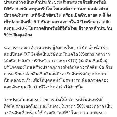
ประเภทวางเป็นหลักประกัน ประเดิมเฟสแรกด้วยสินทรัพย์
ดิจิทัล ช่วยนักลงทุนคริปโต โทเคนต้องการสภาพคล่องผ่าน
บัตรกดเงินสด ‘เคทีซี-เอ็กซ์สปริง’ พร้อมเปิดตัวปลายส.ค.นี้ ตั้ง
เป้าปล่อยสินเชื่อ 5-7 พันล้านบาท ภายใน 3 ปี เตรียมกวาดนัก
ลงทุน 5-10% ในตลาดสินทรัพย์ดิจิทัลไทย ตีราคาหลักประกัน
50% ปิดจุดเสี่ยง
น.ส.วรางคณา อัครสถาพร ผู้จัดการใหญ่ บริษัท เอ็กซ์สปริง
แคปปิตอล (XPG) ซึ่งเป็นบริษัทแม่ในเครือ XSpring กล่าวว่า
ได้ผนึกกำลังกับ บริษัทบัตรกรุงไทย (KTC) ผู้นำสินเชื่อเพื่อผู้
บริโภคของไทย สร้างปรากฏการณ์พลิกโลกธุรกิจสินเชื่อ ด้วย
การเตรียมปล่อยสินเชื่อเงินสดที่รองรับสินทรัพย์ทุกประเภท
เป็นหลักประกัน เพื่อให้บุคคลทั่วไปสามารถเพิ่มสภาพคล่อง
และเงินหมุนเวียนในชีวิตประจำวันได้ง่ายขึ้น
“เราประเดิมเฟสแรกด้วยการเปิดให้บริการเทิร์นสินทรัพย์
ดิจิทัล สกุลยอดนิยม และโทเคน ในราคา 50% ของตลาด เป็น
วงเงินสินเชื่อพร้อมใช้ ร่วมกับ “เคทีซี” โดยการออกบัตรกด