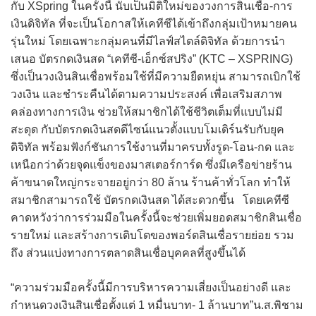
กับ XSpring ในครั้งนี้ นับเป็นมิติใหม่ของวงการสินเชื่อ-การ
เงินดิจิทัล ที่จะเป็นโอกาสให้เคทีซีได้เข้าถึงกลุ่มเป้าหมายคน
รุ่นใหม่ โดยเฉพาะกลุ่มคนที่มีไลฟ์สไตล์ดิจิทัล ด้วยการนำ
เสนอ บัตรกดเงินสด “เคทีซี-เอ็กซ์สปริง” (KTC – XSPRING)
ซึ่งเป็นวงเงินสินเชื่อพร้อมใช้ที่มีความยืดหยุ่น สามารถเบิกใช้
วงเงิน และชำระคืนได้ตามความประสงค์ เพื่อเสริมสภาพ
คล่องทางการเงิน ช่วยให้สมาชิกได้ใช้ชีวิตเต็มที่แบบไม่มี
สะดุด กับบัตรกดเงินสดดีไซน์แนวตั้งแบบโมเดิร์นรับกับยุค
ดิจิทัล พร้อมฟังก์ชันการใช้งานที่มาครบทั้งรูด-โอน-กด และ
เหนือกว่าด้วยจุดแข็งของมาสเตอร์การ์ด ซึ่งมีเครือข่ายร้าน
ค้าขนาดใหญ่กระจายอยู่กว่า 80 ล้าน ร้านค้าทั่วโลก ทำให้
สมาชิกสามารถใช้ บัตรกดเงินสด ได้สะดวกขึ้น โดยเคทีซี
คาดหวังว่าการร่วมมือในครั้งนี้จะช่วยเพิ่มยอดสมาชิกสินเชื่อ
รายใหม่ และสร้างการเติบโตของพอร์ตสินเชื่อรายย่อย รวม
ถึง ส่วนแบ่งทางการตลาดสินเชื่อบุคคลที่สูงขึ้นได้
“ความร่วมมือครั้งนี้มีการบริหารความเสี่ยงเป็นอย่างดี และ
กำหนดวงเงินสินเชื่อตั้งแต่ 1 หมื่นบาท- 1 ล้านบาท”น.ส.พิชาม