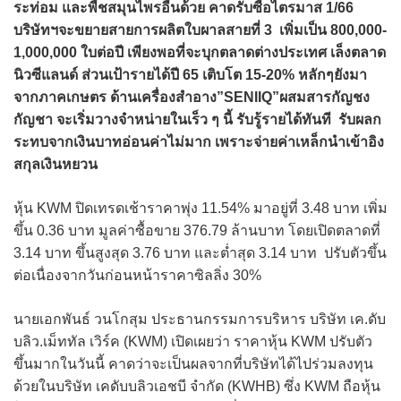
ระท่อม และพืชสมุนไพรอื่นด้วย คาดรับซื้อไตรมาส 1/66
บริษัทฯจะขยายสายการผลิตใบผาลสายที่ 3 เพิ่มเป็น 800,000-
1,000,000 ใบต่อปี เพียงพอที่จะบุกตลาดต่างประเทศ เล็งตลาด
นิวซีแลนด์ ส่วนเป้ารายได้ปี 65 เติบโต 15-20% หลักๆยังมา
จากภาคเกษตร ด้านเครื่องสำอาง”SENIIQ”ผสมสารกัญชง
กัญชา จะเริ่มวางจำหน่ายในเร็ว ๆ นี้ รับรู้รายได้ทันที รับผลก
ระทบจากเงินบาทอ่อนค่าไม่มาก เพราะจ่ายค่าเหล็กนำเข้าอิง
สกุลเงินหยวน
หุ้น KWM ปิดเทรดเช้าราคาพุ่ง 11.54% มาอยู่ที่ 3.48 บาท เพิ่ม
ขึ้น 0.36 บาท มูลค่าซื้อขาย 376.79 ล้านบาท โดยเปิดตลาดที่
3.14 บาท ขึ้นสูงสุด 3.76 บาท และต่ำสุด 3.14 บาท ปรับตัวขึ้น
ต่อเนื่องจากวันก่อนหน้าราคาซิลลิ่ง 30%
นายเอกพันธ์ วนโกสุม ประธานกรรมการบริหาร บริษัท เค.ดับ
บลิว.เม็ททัล เวิร์ค (KWM) เปิดเผยว่า ราคาหุ้น KWM ปรับตัว
ขึ้นมากในวันนี้ คาดว่าจะเป็นผลจากที่บริษัทได้ไปร่วมลงทุน
ด้วยในบริษัท เคดับบลิวเอชบี จำกัด (KWHB) ซึ่ง KWM ถือหุ้น