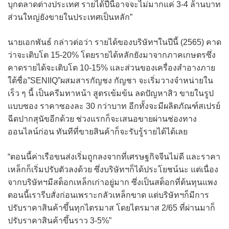
บุกตลาดต่างประเทศ รายได้ปีนี้อาจจะไม่มากแค่ 3-4 ล้านบาท
ส่วนใหญ่ยังขายในประเทศเป็นหลัก”
นายเอกพันธ์ กล่าวต่อว่า รายได้ของบริษัทฯในปีนี้ (2565) คาด
ว่าจะเติบโต 15-20% โดยรายได้หลักยังมาจากภาคเกษตรซึ่ง
คาดรายได้จะเติบโต 10-15% และส่วนของเครื่องสำอางภาย
ใต้ชื่อ”SENIIQ”ผสมสารกัญชง กัญชา จะเริ่มวางจำหน่ายใน
เร็ว ๆ นี้ เป็นครีมทาหน้า สูตรเข้มข้น ลดปัญหาสิว ขายในรูป
แบบซอง ราคาซองละ 30 กว่าบาท อีกทั้งจะมีผลิตภัณฑ์สเปรย์
ฉีดปากสุนัขอีกด้วย ช่วงแรกก็จะเสนอขายผ่านช่องทาง
ออนไลน์ก่อน ทันทีที่ขายสินค้าก็จะรับรู้รายได้ได้เลย
“ตอนนี้ค่าเรือขนส่งเริ่มถูกลงจากที่เศรษฐกิจจีนไม่ดี และราคา
เหล็กก็เริ่มปรับตัวลงด้วย ซึ่งบริษัทฯก็ได้ประโยชน์นะ แต่เนื่อง
จากบริษัทฯมีสต็อกเหล็กเก่าอยู่มาก ซึ่งเป็นสต็อกที่ต้นทุนแพง
ตอนนี้เรารีบสั่งก่อนเพราะกลัวเหล็กขาด แต่บริษัทฯก็มีการ
ปรับราคาสินค้าขึ้นทุกไตรมาส โดยไตรมาส 2/65 ที่ผ่านมาก็
ปรับราคาสินค้าขึ้นราว 3-5%”