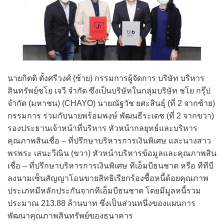
นายกิตติ ตั้งศรีวงศ์ (ซ้าย) กรรมการผู้จัดการ บริษัท บริหาร
สินทรัพย์ชโย เจวี จำกัด ซึ่งเป็นบริษัทในกลุ่มบริษัท ชโย กรุ๊ป
จำกัด (มหาชน) (CHAYO) นายณัฐวัช ยศะสินธุ์ (ที่ 2 จากซ้าย)
กรรมการ ร่วมกับนายพร้อมพงษ์ พัฒนธีระเดช (ที่ 2 จากขวา)
รองประธานเจ้าหน้าที่บริหาร หัวหน้ากลยุทธ์และบริหาร
คุณภาพสินเชื่อ – ที่ปรึกษาบริหารการเงินพิเศษ และนางสาว
พรพระ เสนะวีณิน (ขวา) หัวหน้าบริหารข้อมูลและคุณภาพสิน
เชื่อ – ที่ปรึกษาบริหารการเงินพิเศษ ทีเอ็มบีธนชาต หรือ ทีทีบี
ลงนามเซ็นสัญญาโอนขายสิทธิเรียกร้องซื้อหนี้ด้อยคุณภาพ
ประเภทมีหลักประกันจากทีเอ็มบีธนชาต โดยมีมูลหนี้รวม
ประมาณ 213.88 ล้านบาท ซึ่งเป็นส่วนหนึ่งของแผนการ
พัฒนาคุณภาพสินทรัพย์ของธนาคาร