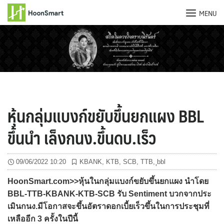
MENU
Skip
to
content
หุ้นกลุ่มแบงก์ขยับขึ้นยกแผง BBL
ขึ้นนำ เล็งกนง.ขึ้นดบ.เร็ว
09/06/2022 10:20
KBANK
,
KTB
,
SCB
,
TTB
,
ฺฺbbl
HoonSmart.com>>หุ้นในกลุ่มแบงก์ขยับขึ้นยกแผง นำโดย
BBL-TTB-KBANK-KTB-SCB รับ Sentiment บวกจากประ
เมินกนง.มีโอกาสจะขึ้นอัตราดอกเบี้ยเร็วขึ้นในการประชุมที่
เหลืออีก 3 ครั้งในปีนี้