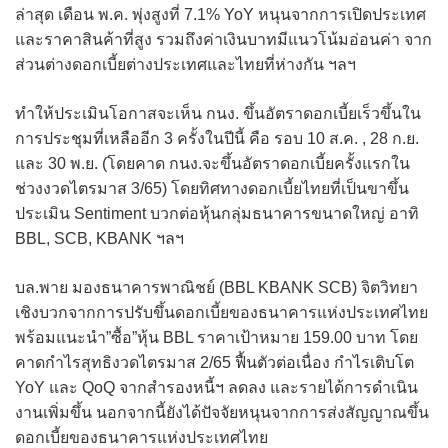
ล่าสุด เดือน พ.ค. พุ่งสูงที่ 7.1% YoY หนุนจากการเปิดประเทศ
และราคาสินค้าที่สูง รวมถึงค่าเงินบาทมีแนวโน้มอ่อนค่า จาก
ส่วนต่างดอกเบี้ยต่างประเทศและไทยที่ห่างกัน ฯลฯ
ทำให้ประเมินโอกาสจะเห็น กนง. ขึ้นอัตราดอกเบี้ยเร็วขึ้นใน
การประชุมที่เหลืออีก 3 ครั้งในปีนี้ คือ รอบ 10 ส.ค. , 28 ก.ย.
และ 30 พ.ย. (โดยคาด กนง.จะขึ้นอัตราดอกเบี้ยครั้งแรกใน
ช่วงงวดไตรมาส 3/65) โดยทิศทางดอกเบี้ยไทยที่เป็นขาขึ้น
ประเมิน Sentiment บวกต่อหุ้นกลุ่มธนาคารขนาดใหญ่ อาทิ
BBL, SCB, KBANK ฯลฯ
บล.พาย มองธนาคารพาณิชย์ (BBL KBANK SCB) จิตวิทยา
เชิงบวกจากการปรับขึ้นดอกเบี้ยของธนาคารแห่งประเทศไทย
พร้อมแนะนำ”ซื้อ”หุ้น BBL ราคาเป้าหมาย 159.00 บาท โดย
คาดกำไรสุทธิงวดไตรมาส 2/65 ฟื้นตัวต่อเนื่อง กำไรเติบโต
YoY และ QoQ จากสำรองหนี้ฯ ลดลง และรายได้การดำเนิน
งานเพิ่มขึ้น นอกจากนี้ยังได้ปัจจัยหนุนจากการส่งสัญญาณขึ้น
ดอกเบี้ยของธนาคารแห่งประเทศไทย