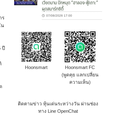
เวียดนาม ปักหมุด “ฮาลอง-ฟู้เถาะ”
ผุดสมาร์ทซิตี้
07/08/2026 17:00
าร
ใน
 ปี
ิ
Hoonsmart
Hoonsmart FC
(พูดคุย แลกเปลี่ยน
ความเห็น)
ด
ง
ติดตามข่าว หุ้นเด่นระหว่างวัน ผ่านช่อง
ทาง Line OpenChat