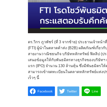
ดร.วิกร ภูวพัชร์ (ที่ 3 จากซ้าย) ประธานเจ้าหน้าท
(FTI) ผู้นำในตลาดค้าส่ง (B2B) ผลิตภัณฑ์เกี่ย
สายงานวาณิชธนกิจ บริษัทหลักทรัพย์ ฟิลลิป (ป
เสนอข้อมูลให้กับพันธมิตรทางธุรกิจของบริษัทฯ เ
แรก (IPO) จำนวน 130 ล้านหุ้น ซึ่งมีพันธมิตร
สามารถเข้าจดทะเบียนในตลาดหลักทรัพย์แห่งประเท
เร็วๆ นี้
Facebook
Twitter
Line