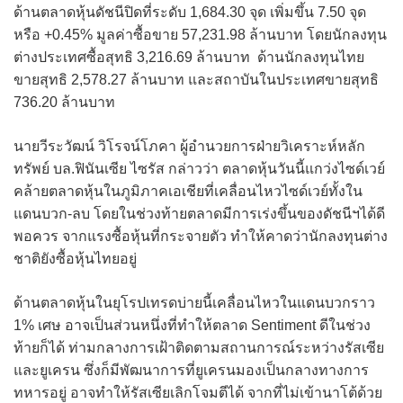
ด้านตลาดหุ้นดัชนีปิดที่ระดับ 1,684.30 จุด เพิ่มขึ้น 7.50 จุด
หรือ +0.45% มูลค่าซื้อขาย 57,231.98 ล้านบาท โดยนักลงทุน
ต่างประเทศซื้อสุทธิ 3,216.69 ล้านบาท ด้านนักลงทุนไทย
ขายสุทธิ 2,578.27 ล้านบาท และสถาบันในประเทศขายสุทธิ
736.20 ล้านบาท
นายวีระวัฒน์ วิโรจน์โภคา ผู้อำนวยการฝ่ายวิเคราะห์หลัก
ทรัพย์ บล.ฟินันเซีย ไซรัส กล่าวว่า ตลาดหุ้นวันนี้แกว่งไซด์เวย์
คล้ายตลาดหุ้นในภูมิภาคเอเชียที่เคลื่อนไหวไซด์เวย์ทั้งใน
แดนบวก-ลบ โดยในช่วงท้ายตลาดมีการเร่งขึ้นของดัชนีฯได้ดี
พอควร จากแรงซื้อหุ้นที่กระจายตัว ทำให้คาดว่านักลงทุนต่าง
ชาติยังซื้อหุ้นไทยอยู่
ด้านตลาดหุ้นในยุโรปเทรดบ่ายนี้เคลื่อนไหวในแดนบวกราว
1% เศษ อาจเป็นส่วนหนึ่งที่ทำให้ตลาด Sentiment ดีในช่วง
ท้ายก็ได้ ท่ามกลางการเฝ้าติดตามสถานการณ์ระหว่างรัสเซีย
และยูเครน ซึ่งก็มีพัฒนาการที่ยูเครนมองเป็นกลางทางการ
ทหารอยู่ อาจทำให้รัสเซียเลิกโจมตีได้ จากที่ไม่เข้านาโต้ด้วย