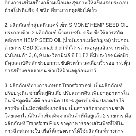
ต้องการเสริมสร้างกล้ามเนื้อและสุขภาพให้แข็งแรงประกอบ
ด้วยโปรตีนพืช 4 ชนิด ที่สามารถดูดซึมได้เร็ว
2. ผลิตภัณฑ์กลุ่มสกินแคร์ เซ็ท S MONE’ HEMP SEED OIL
ประกอบด้วย 3 ผลิตภัณฑ์ น้ำตบ เซรั่ม ครีม ซึ่งใช้สารสกัด
หลักจาก HEMP SEED OIL (น้ำมันจากเมล็ดกัญชง) ประกอบ
ด้วยสาร CBD (Cannabidiol) ที่มีสารต้านอนุมูลอิสระ กรดไข
มันโอเมก้า 3, 6, 9 และวิตามินอี บี บี1 บี2 ที่มีประโยชน์ต่อผิว
มีคุณสมบัติหลักช่วยยกกระชับผิวหน้า ลดเลือนริ้วรอย กระตุ้น
การสร้างคอลลาเจน ช่วยให้ผิวแลดูอ่อนเยาว์
3. ผลิตภัณฑ์ทางการเกษตร Transform soil เป็นผลิตภัณฑ์
ปรับปรุงดิน ช่วยฟื้นฟูดินเสีย ปรับสภาพดิน เพิ่มธาตุอาหารใน
ดิน พืชดูดซึมได้ดี ออแกนิค 100% สูตรเข้มข้น ปลอดภัย ไร้
สารพิษ เป็นมิตรต่อสิ่งแวดล้อม เป็นสารสกัดจากธรรมชาติ
โดยแตกไลน์สินค้าเพิ่มเติมจากสินค้าที่มีอยู่แล้ว 2 รายการ คือ
ผลิตภัณฑ์ Transform Plus ธาตุอาหารรองเสริมพืชที่ใช้ใน
การฉีดพ่นทางใบ เพื่อให้เกษตรกรได้ใช้ผลิตภัณฑ์ทางการ