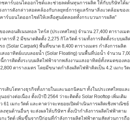
ก๊าซคาร์บอนไดออกไซด์และช่วยลดต้นทุนการผลิต ให้กับบริษัทได้ม
ครงการดังกล่าวสอดคล้องกับกลยุทธ์การดูแลรักษาสิ่งแวดล้อมของ
ซคาร์บอนไดออกไซด์ให้เหลือศูนย์ตลอดทั้งกระบวนการผลิต”
ารของคอนติเนนทอล ไทร์ส (ประเทศไทย) จำนวน 27,400 ตารางเมต
ารที่ 2 มีขนาดติดตั้ง 2,275 กิโลวัตต์ รวมทั้งการติดตั้งระบบผลิ
(Solar Carpark) พื้นที่ขนาด 8,400 ตารางเมตร กำลังการผลิต
สงอาทิตย์แบบลอยน้ำ (Solar Floating) บนพื้นที่บ่อน้ำ จำนวน 7,0
ั้งนี้การติดตั้งระบบผลิตไฟฟ้าจากพลังงานแสงอาทิตย์ทั้งหมดของค
 42,800 ตารางเมตร โดยมีขนาดกำลังผลิตไฟฟ้าคิดเป็น 4.2 เมกะวัตต
เน้นการเติบโตทางธุรกิจทั้งภายในและนอกนิคมฯ ทั้งในประเทศไทยและ
งต่อเนื่อง ตั้งเป้าปี 2564 ว่าจะติดตั้ง Solar Rooftop เพิ่มเติม
ปแล้ว 61 เมกะวัตต์ และคาดว่าจะทยอยเปิดดำเนินการผลิตเชิงพาณิชย์
ทุนด้านอื่นๆ จะส่งผลให้บริษัทฯ ตั้งเป้ากำลังการผลิตไฟฟ้าตาม
วัตต์ เพิ่มขึ้นจากปีก่อนที่กำลังการผลิตไฟฟ้าตามสัดส่วนการถือ