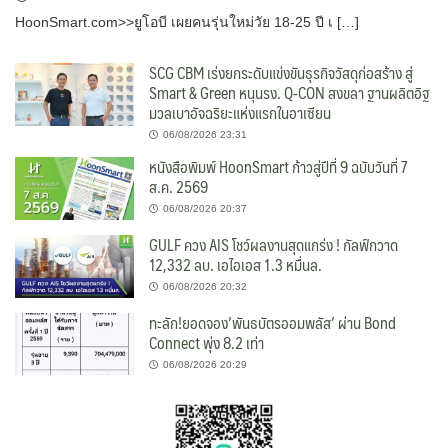
HoonSmart.com>>ยูโอบี เผยคนรุ่นใหม่วัย 18-25 ปี เ […]
SCG CBM เร่งยกระดับแข่งขันธุรกิจวัสดุก่อสร้าง สู่
Smart & Green หนุนรง. Q-CON สงขลา ฐานผลิตอิฐ
มวลเบาอัจฉริยะแห่งแรกในอาเซียน
06/08/2026 23:31
หนังสือพิมพ์ HoonSmart ก้าวสู่ปีที่ 9 ฉบับวันที่ 7
ส.ค. 2569
06/08/2026 20:37
GULF ควง AIS โชว์ผลงานสุดแกร่ง ! กัลฟ์กวาด
12,332 ลบ. เอไอเอส 1.3 หมื่นล.
06/08/2026 20:32
ทะลัก!ยอดจอง’พันธบัตรออมพลัส’ ผ่าน Bond
Connect พุ่ง 8.2 เท่า
06/08/2026 20:29