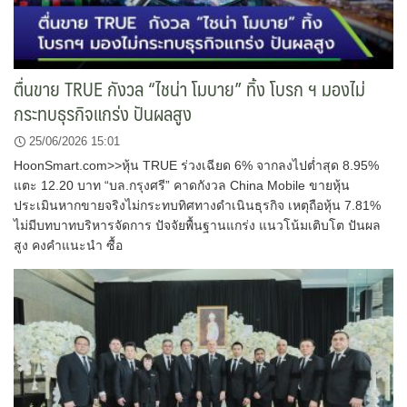
ตื่นขาย TRUE กังวล “ไชน่า โมบาย” ทิ้ง โบรก ฯ มองไม่
กระทบธุรกิจแกร่ง ปันผลสูง
25/06/2026 15:01
HoonSmart.com>>หุ้น TRUE ร่วงเฉียด 6% จากลงไปต่ำสุด 8.95%
แตะ 12.20 บาท “บล.กรุงศรี” คาดกังวล China Mobile ขายหุ้น
ประเมินหากขายจริงไม่กระทบทิศทางดำเนินธุรกิจ เหตุถือหุ้น 7.81%
ไม่มีบทบาทบริหารจัดการ ปัจจัยพื้นฐานแกร่ง แนวโน้มเติบโต ปันผล
สูง คงคำแนะนำ ซื้อ