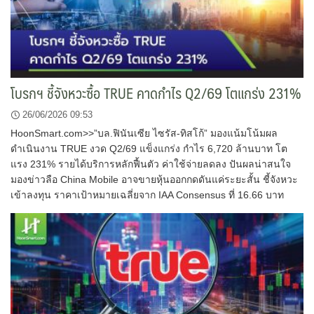
โบรกฯ ชี้จังหวะซื้อ TRUE คาดกำไร Q2/69 โตแกร่ง 231%
26/06/2026 09:53
HoonSmart.com>>”บล.ฟินันเซีย ไซรัส-ทิสโก้” มองแน้มโน้มผล
ดำเนินงาน TRUE งวด Q2/69 แข็งแกร่ง กำไร 6,720 ล้านบาท โต
แรง 231% รายได้บริการหลักฟื้นตัว ค่าใช้จ่ายลดลง ปันผลน่าสนใจ
มองข่าวลือ China Mobile อาจขายหุ้นออกกดดันแค่ระยะสั้น ชี้จังหวะ
เข้าลงทุน ราคาเป้าหมายเฉลี่ยจาก IAA Consensus ที่ 16.66 บาท