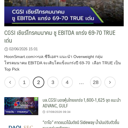
CGSI เชียร์โทรคมนาคม ชู EBITDA แกร่ง 69-70 TRUE
เด่น
02/06/2026 15:01
HoonSmart.com>>บล.ซีจีเอสฯ แนะนำ Overweight กลุ่ม
โทรคมนาคม EBITDA จะเติบโตแข็งแกร่งปี 69-70 เลือก TRUE เป็น
Top Pick
1
2
3
4
…
28
บล.CGSI มองหุ้นไทยแกร่ง 1,600-1,625 จุด แนะนำ
ADVANC, GULF
07/08/2026 09:34
“ดาโอ” คาดแนวโน้มดัชนี Sideway น้ำมันปรับตัวขึ้น
หนุนกลุ่มพลังงาน