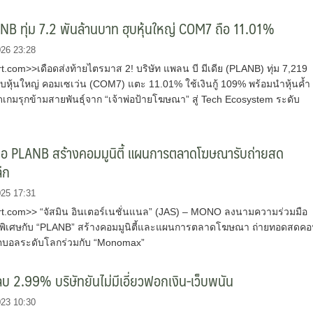
NB ทุ่ม 7.2 พันล้านบาท ฮุบหุ้นใหญ่ COM7 ถือ 11.01%
026 23:28
com>>เดือดส่งท้ายไตรมาส 2! บริษัท แพลน บี มีเดีย (PLANB) ทุ่ม 7,219
บหุ้นใหญ่ คอมเซเว่น (COM7) แตะ 11.01% ใช้เงินกู้ 109% พร้อมนำหุ้นค้ำ
ดเกมรุกข้ามสายพันธุ์จาก “เจ้าพ่อป้ายโฆษณา” สู่ Tech Ecosystem ระดับ
มือ PLANB สร้างคอมมูนิตี้ แผนการตลาดโฆษณารับถ่ายสด
ลีก
025 17:31
.com>> “จัสมิน อินเตอร์เนชั่นแนล” (JAS) – MONO ลงนามความร่วมมือ
ธ์พิเศษกับ “PLANB” สร้างคอมมูนิตี้และแผนการตลาดโฆษณา ถ่ายทอดสดค
ุตบอลระดับโลกร่วมกับ “Monomax”
 2.99% บริษัทยันไม่มีเอี่ยวฟอกเงิน-เว็บพนัน
023 10:30