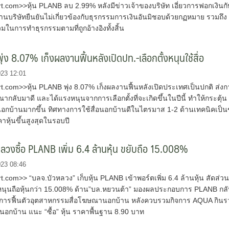
.com>>หุ้น PLANB ลบ 2.99% หลังมีข่าวเจ้าของบริษัท เอี่ยวการฟอกเงินกั
้านบริษัทยืนยันไม่เกี่ยวข้องกับธุรกรรมการเงินอันมิชอบด้วยกฏหมาย รวมถึง
่วมในการทำธุรกรรมตามที่ถูกอ้างอิงทั้งสิ้น
่ง 8.07% เก็งผลงานฟื้นหลังเปิดปท.-เลือกตั้งหนุนใช้สื่อ
023 12:01
.com>>หุ้น PLANB พุ่ง 8.07% เก็งผลงานฟื้นหลังเปิดประเทศเป็นปกติ ส่งก
ณากลับมาดี และได้แรงหนุนจากการเลือกตั้งที่จะเกิดขึ้นในปีนี้ ทำให้กระตุ้น
อนอกบ้านมากขึ้น ทิศทางการใช้สื่อนอกบ้านดีในไตรมาส 1-2 ด้านเทคนิคเป็
คาหุ้นขึ้นสูงสุดในรอบปี
ลวงซื้อ PLANB เพิ่ม 6.4 ล้านหุ้น ขยับถือ 15.008%
023 08:46
com>> “บลจ.บัวหลวง” เก็บหุ้น PLANB เข้าพอร์ตเพิ่ม 6.4 ล้านหุ้น สัดส่ว
นุนถือหุ้นกว่า 15.008% ด้าน”บล.หยวนต้า” มองผลประกอบการ PLANB กลับ
การฟื้นตัวอุตสาหกรรมสื่อโฆษณานอกบ้าน หลังควบรวมกิจการ AQUA กินร
อกบ้าน แนะ “ซื้อ” หุ้น ราคาพื้นฐาน 8.90 บาท