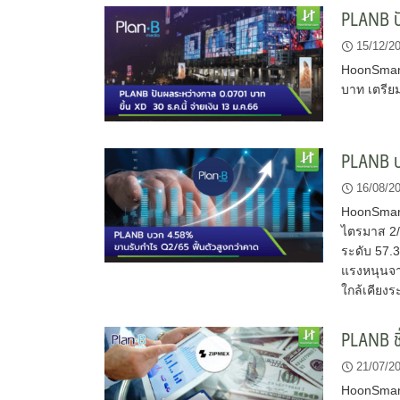
PLANB ปั
15/12/2
HoonSmart
บาท เตรียม
PLANB บ
16/08/2
HoonSmart
ไตรมาส 2/6
ระดับ 57.3
แรงหนุนจาก
ใกล้เคียงร
PLANB ชี
21/07/2
HoonSmart.