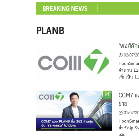
BREAKING NEWS
PLANB
‘พงศ์ศัก
02/07/2
HoonSmart
จำนวน 118 
เพิ่มเป็น 
COM7 แจง
ขาย
01/07/2
HoonSmart
ย้ำชัดผู้บ
เดิม