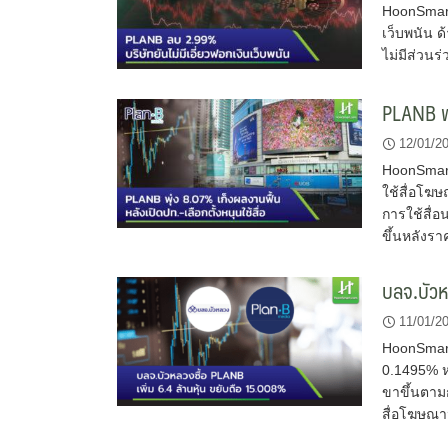
HoonSmart
เว็บพนัน ด
ไม่มีส่วนร
PLANB พุ
12/01/2
HoonSmart
ใช้สื่อโฆษ
การใช้สื่
ขึ้นหลังรา
บลจ.บัวห
11/01/2
HoonSmart.
0.1495% ห
ขาขึ้นตาม
สื่อโฆษณาน