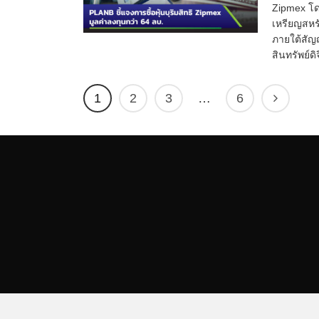
Zipmex โดย
เหรียญสหร
ภายใต้สัญญา
สินทรัพย์
1
2
3
…
6