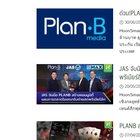
ด่วน!PLA
30/06/2
HoonSmart.
ล้านบาท ฮุ
ประกัน เปิ
ประเทศ
JAS จับ
พรีเมียร์
20/05/2
HoonSmart
เชิงกลยุท
เทนต์ลีกฟ
PLANB ลบ
07/04/2