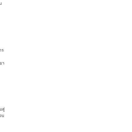
บ
าร
นขา
น
สู่
วบ