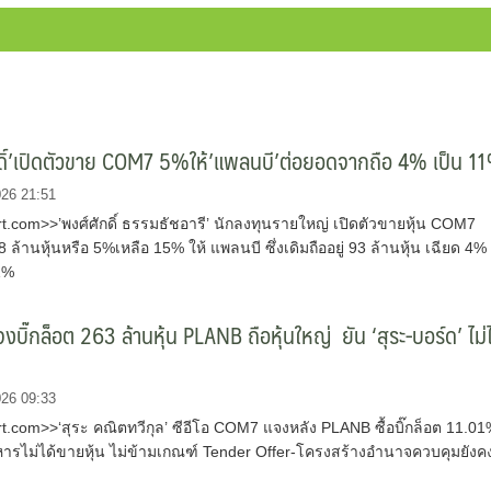
ดิ์’เปิดตัวขาย COM7 5%ให้’แพลนบี’ต่อยอดจากถือ 4% เป็น 1
026 21:51
.com>>’พงศ์ศักดิ์ ธรรมธัชอารี’ นักลงทุนรายใหญ่ เปิดตัวขายหุ้น COM7
ล้านหุ้นหรือ 5%เหลือ 15% ให้ แพลนบี ซึ่งเดิมถืออยู่ 93 ล้านหุ้น เฉียด 4%
11%
บิ๊กล็อต 263 ล้านหุ้น PLANB ถือหุ้นใหญ่ ยัน ‘สุระ-บอร์ด’ ไม่ไ
026 09:33
.com>>‘สุระ คณิตทวีกุล’ ซีอีโอ COM7 แจงหลัง PLANB ซื้อบิ๊กล็อต 11.0
ริหารไม่ได้ขายหุ้น ไม่ข้ามเกณฑ์ Tender Offer-โครงสร้างอำนาจควบคุมยังค