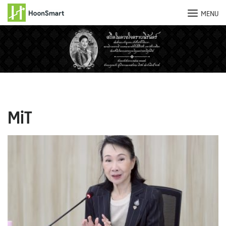
MENU
Skip
to
content
MiT