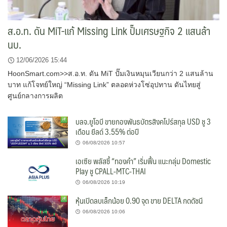
ส.อ.ท. ดัน MiT-แก้ Missing Link ปั๊มเศรษฐกิจ 2 แสนล้า
นบ.
12/06/2026 15:44
HoonSmart.com>>ส.อ.ท. ดัน MiT ปั๊มเงินหมุนเวียนกว่า 2 แสนล้าน
บาท แก้โจทย์ใหญ่ “Missing Link” ตลอดห่วงโซ่อุปทาน ดันไทยสู่
ศูนย์กลางการผลิต
บลจ.ยูโอบี ขายกองพันธบัตรสิงคโปร์สกุล USD ชู 3
เดือน ยีลด์ 3.55% ต่อปี
06/08/2026 10:57
เอเซีย พลัสชี้ “ทองคำ” เริ่มฟื้น แนะกลุ่ม Domestic
Play ชู CPALL-MTC-THAI
06/08/2026 10:19
หุ้นเปิดลบเล็กน้อย 0.90 จุด ขาย DELTA กดดัชนี
06/08/2026 10:06