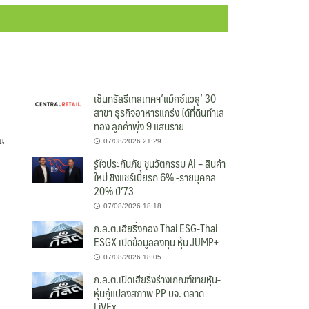
เซ็นทรัลรีเทลเทคฯ’แม็กซ์แวลู’ 30
สาขา ธุรกิจอาหารแกร่ง ได้ที่ดินทำเล
ทอง ลูกค้าพุ่ง 9 แสนราย
ุน
07/08/2026 21:29
รู้ใจประกันภัย ชูนวัตกรรม AI – สินค้า
ใหม่ ชิงแชร์เบี้ยรถ 6% -รายบุคคล
20% ปี’73
07/08/2026 18:18
ก.ล.ต.เฮียริ่งกอง Thai ESG-Thai
ESGX เปิดข้อมูลลงทุน หุ้น JUMP+
07/08/2026 18:05
ก.ล.ต.เปิดเฮียริ่งร่างเกณฑ์ขายหุ้น-
หุ้นกู้แปลงสภาพ PP บจ. ตลาด
LiVEx