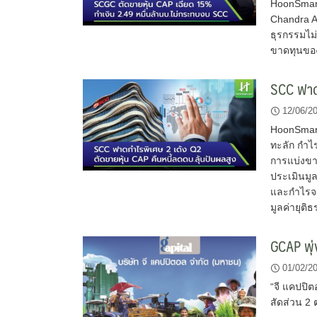
HoonSmart
Chandra A
ธุรกรรมไม่
ขาดทุนขอ
SCC ฟาดก
12/06/2
HoonSmart.
ทะลัก กำไร
การแบ่งขา
ประเมินมูล
และกำไรจาก
มูลค่ายุติ
GCAP พุ่ง
01/02/2
“จี แคปปิตอ
สัดส่วน 2 ต