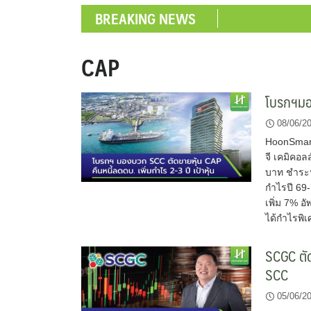
BREAKING NEWS
CAP
โบรกฯมอง
08/06/2
HoonSmart
จี เคมิคอล
บาท ชำระห
กำไรปี 69-
เพิ่ม 7% อ
ได้กำไรพิ
SCGC ตัด
SCC
05/06/2