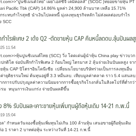
.com>>”ปูนซิเมนต์ไทย” เผย”เอสซีจี เคมิคอลส์” (SCGC )ทยอยขายหุ้น PT
sri Pacific Tbk (CAP) 14.86% มูลค่า 24,900 ล้านบาท เหลือ 15.71%
กระทบกำไรสุทธิ นำเงินไปลดหนี้ มุ่งลงทุนธุรกิจหลัก ไม่ส่งผลต่องบกำไร
ง SCC
ำไรพิเศษ 2 เด้ง Q2 -ตัดขายหุ้น CAP คืนหนี้ลดดบ.ลุ้นปันผลส
025 11:54
com>>หุ้นปูนซิเมนต์ไทย (SCC) วิ่ง โดดเด่นผู้นำหุ้น China play ข่าวบวก
ปกติโต จ่อบันทึกกำไรพิเศษ 2 ก้อนใหญ่ ไตรมาส 2 ลุ้นจ่ายเงินปันผลสูง จา
ยหุ้น CAP ปิโตรฯอินโดนีเซีย เปลี่ยนนโยบายบริษัทร่วมเป็นการลงทุนอื่น
ค่ายุติธรรมใหม่ ต้นทุนอยู่ที่ 3.3 หมื่นลบ. เทียบมูลค่าตลาด ราว 5.4 แสนลบ
การปรับปรุงมูลค่าความนิยมจากการซื้อธุรกิจโรงกลั่นในสิงคโปร์ที่ต่ำกว่
ธรรม หนุนการเงินแกร่ง จ่ายปันผลดีขึ้น
 8% รับปันผล-เคาะขายหุ้นเพิ่มทุนผู้ถือหุ้นเดิม 14-21 ก.พ.นี้
019 15:04
ล” กำหนดวันจองซื้อหุ้นเพิ่มทุนไม่เกิน 100 ล้านหุ้น เสนอขายผู้ถือหุ้นเดิม
่อ 1 ราคา 2 บาทต่อหุ้น ระหว่างวันที่ 14-21 ก.พ.นี้